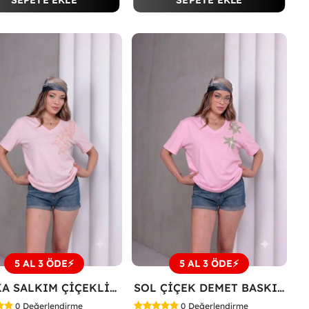
SEPETE EKLE
SEPETE EKLE
5 AL 3 ÖDE⚡
5 AL 3 ÖDE⚡
V YAKA SALKIM ÇİÇEKLİ TİŞÖRT Pembe
SOL ÇİÇEK DEMET BASKILI TİŞÖRT Pembe
0
Değerlendirme
0
Değerlendirme