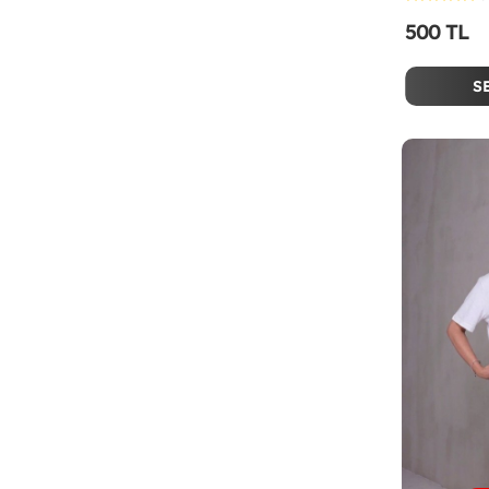
500 TL
S