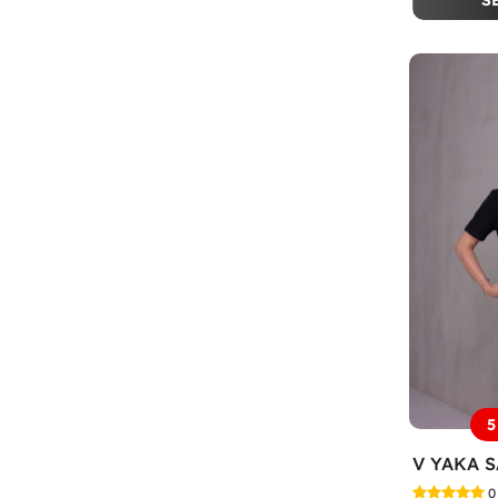
S
5
0