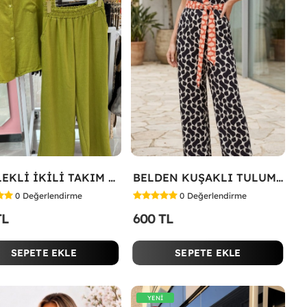
GÖMLEKLİ İKİLİ TAKIM Yeşil
BELDEN KUŞAKLI TULUM Siyah
0
Değerlendirme
0
Değerlendirme
TL
600 TL
SEPETE EKLE
SEPETE EKLE
YENİ