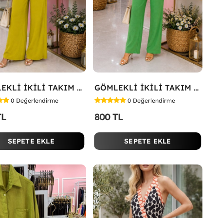
GÖMLEKLİ İKİLİ TAKIM Yağ Yeşili
GÖMLEKLİ İKİLİ TAKIM Koyu Yeşil
0
Değerlendirme
0
Değerlendirme
TL
800 TL
SEPETE EKLE
SEPETE EKLE