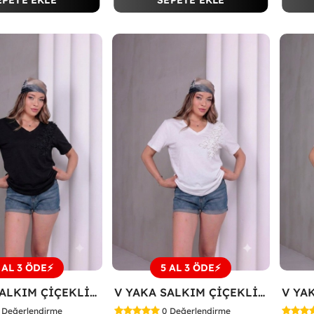
EPETE EKLE
SEPETE EKLE
 AL 3 ÖDE⚡
5 AL 3 ÖDE⚡
V YAKA SALKIM ÇİÇEKLİ TİŞÖRT Siyah
V YAKA SALKIM ÇİÇEKLİ TİŞÖRT Beyaz
Değerlendirme
0
Değerlendirme