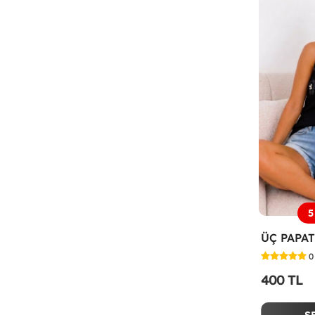
5
0
400 TL