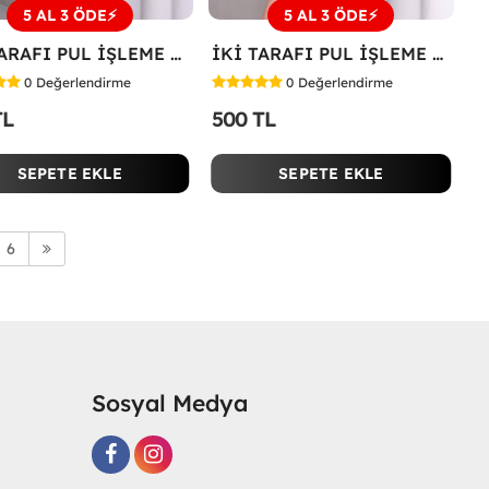
5 AL 3 ÖDE⚡
5 AL 3 ÖDE⚡
İKİ TARAFI PUL İŞLEME ÇİÇEKLİ TİŞÖRT Bej
İKİ TARAFI PUL İŞLEME ÇİÇEKLİ TİŞÖRT Siyah
0
Değerlendirme
0
Değerlendirme
TL
500 TL
SEPETE EKLE
SEPETE EKLE
6
Sosyal Medya