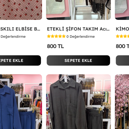
ÇİLEK BASKILI ELBİSE Bej
ETEKLİ ŞİFON TAKIM Acı Kahve
KİMO
Değerlendirme
0
Değerlendirme
800 TL
800 
EPETE EKLE
SEPETE EKLE