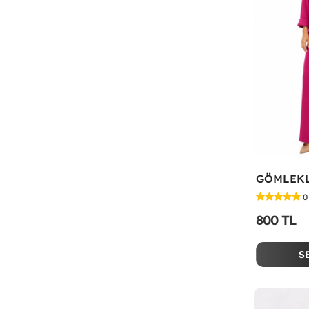
0
800 TL
S