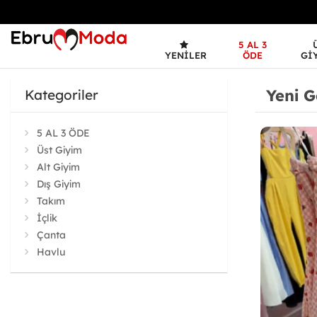
5 AL 3
YENILER
ÖDE
GI
Yeni G
Kategoriler
5 AL 3 ÖDE
Üst Giyim
Alt Giyim
Dış Giyim
Takım
İçlik
Çanta
Havlu