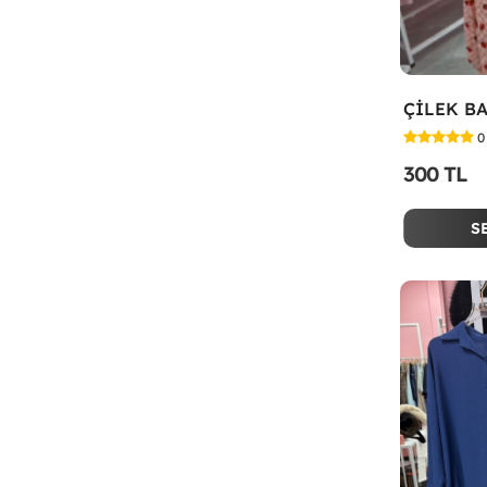
0
300 TL
S