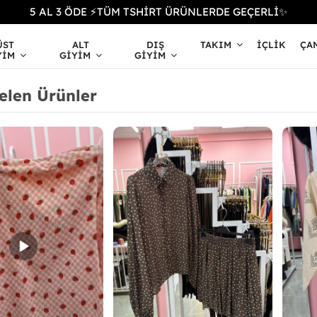
5 AL 3 ÖDE ⚡TÜM TSHİRT ÜRÜNLERDE GEÇERLİ✨
ÜST
ALT
DIŞ
TAKIM
İÇLIK
ÇA
YIM
GIYIM
GIYIM
elen Ürünler