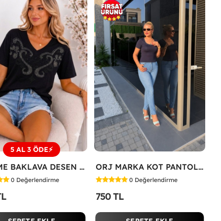
5 AL 3 ÖDE⚡
İŞLEME BAKLAVA DESEN TİŞÖRT Siyah
ORJ MARKA KOT PANTOLON Mavi
0
Değerlendirme
0
Değerlendirme
TL
750 TL