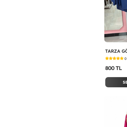
0
800 TL
S