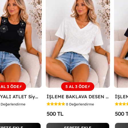
 AL 3 ÖDE⚡
5 AL 3 ÖDE⚡
ÜÇ PAPATYALI ATLET Siyah
İŞLEME BAKLAVA DESEN TİŞÖRT Beyaz
Değerlendirme
0
Değerlendirme
500 TL
500 