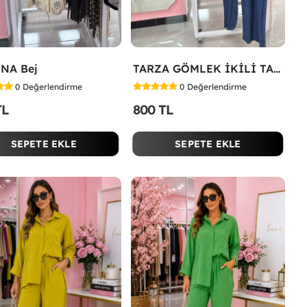
NA Bej
TARZA GÖMLEK İKİLİ TAKIM KOT KUMAŞ Mavi
0
Değerlendirme
0
Değerlendirme
TL
800 TL
SEPETE EKLE
SEPETE EKLE