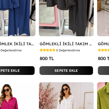
TARZA GÖMLEK İKİLİ TAKIM Lacivert
GÖMLEKLİ İKİLİ TAKIM Siyah
Değerlendirme
0
Değerlendirme
800 TL
800 
EPETE EKLE
SEPETE EKLE