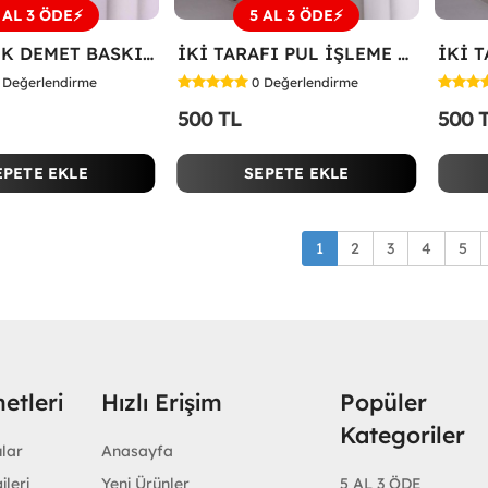
 AL 3 ÖDE⚡
5 AL 3 ÖDE⚡
SOL ÇİÇEK DEMET BASKILI TİŞÖRT Beyaz
İKİ TARAFI PUL İŞLEME ÇİÇEKLİ TİŞÖRT Beyaz
Değerlendirme
0
Değerlendirme
500 TL
500 
EPETE EKLE
SEPETE EKLE
1
2
3
4
5
etleri
Hızlı Erişim
Popüler
Kategoriler
ular
Anasayfa
ileri
Yeni Ürünler
5 AL 3 ÖDE