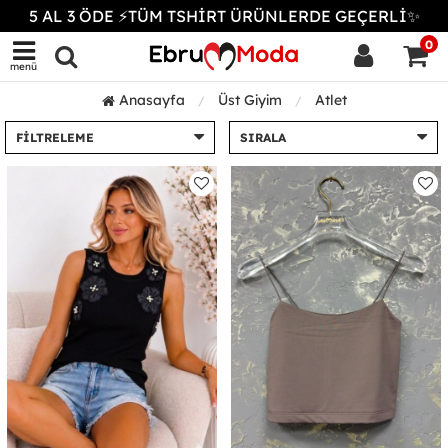
5 AL 3 ÖDE ⚡TÜM TSHİRT ÜRÜNLERDE GEÇERLİ✨
0
menü
Anasayfa
Üst Giyim
Atlet
FILTRELEME
SIRALA