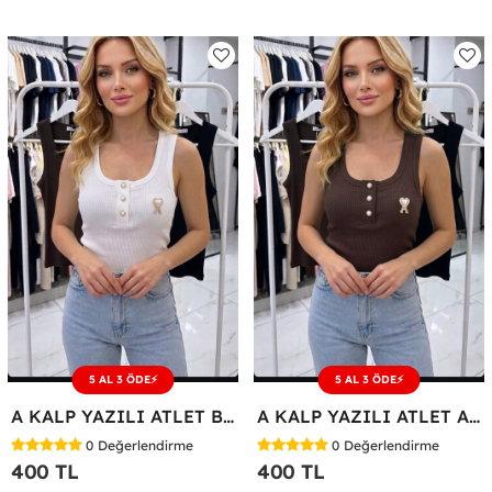
5 AL 3 ÖDE⚡
5 AL 3 ÖDE⚡
A KALP YAZILI ATLET Beyaz
A KALP YAZILI ATLET Acı Kahve
0
Değerlendirme
0
Değerlendirme
400 TL
400 TL