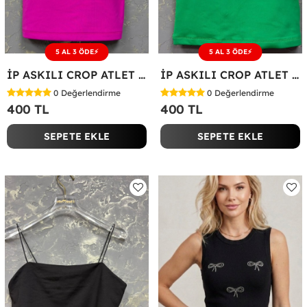
5 AL 3 ÖDE⚡
5 AL 3 ÖDE⚡
İP ASKILI CROP ATLET Fuşya
İP ASKILI CROP ATLET Yeşil
0
Değerlendirme
0
Değerlendirme
400 TL
400 TL
SEPETE EKLE
SEPETE EKLE