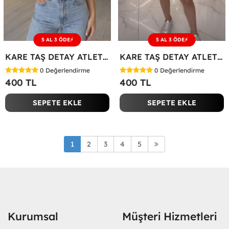
5 AL 3 ÖDE⚡
5 AL 3 ÖDE⚡
KARE TAŞ DETAY ATLET Pembe
KARE TAŞ DETAY ATLET Beyaz
0
Değerlendirme
0
Değerlendirme
400 TL
400 TL
SEPETE EKLE
SEPETE EKLE
1
2
3
4
5
Kurumsal
Müşteri Hizmetleri