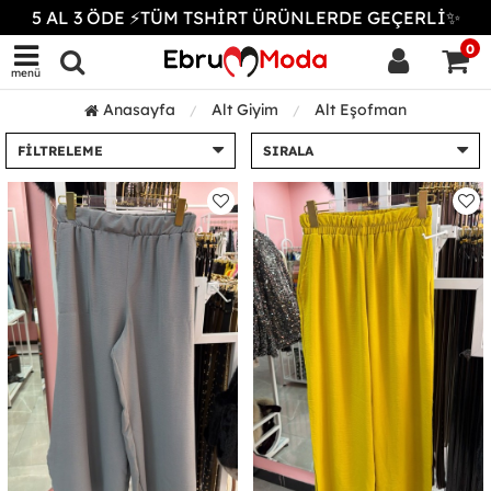
5 AL 3 ÖDE ⚡TÜM TSHİRT ÜRÜNLERDE GEÇERLİ✨
0
menü
Anasayfa
Alt Giyim
Alt Eşofman
FILTRELEME
SIRALA