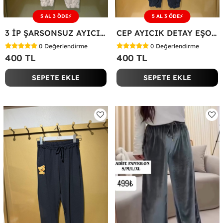
5 AL 3 ÖDE⚡
5 AL 3 ÖDE⚡
3 İP ŞARSONSUZ AYICIK DETAY EŞOFMAN ALTI Bej
CEP AYICIK DETAY EŞOFMAN ALTI Siyah
0
Değerlendirme
0
Değerlendirme
400 TL
400 TL
SEPETE EKLE
SEPETE EKLE