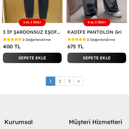
5 AL 3 ÖDE⚡
5 AL 3 ÖDE⚡
3 İP ŞARDONSUZ EŞOFMAN ALTI Siyah
KADİFE PANTOLON Gri
0
Değerlendirme
0
Değerlendirme
400 TL
675 TL
SEPETE EKLE
SEPETE EKLE
1
2
3
Kurumsal
Müşteri Hizmetleri