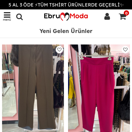
5 AL 3 ÖDE ⚡TÜM TSHİRT ÜRÜNLERDE GEÇERLİ✨
0
menü
Yeni Gelen Ürünler