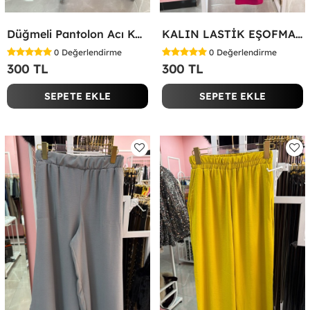
Düğmeli Pantolon Acı Kahve
KALIN LASTİK EŞOFMAN ALTI Fuşya
0
Değerlendirme
0
Değerlendirme
300 TL
300 TL
SEPETE EKLE
SEPETE EKLE