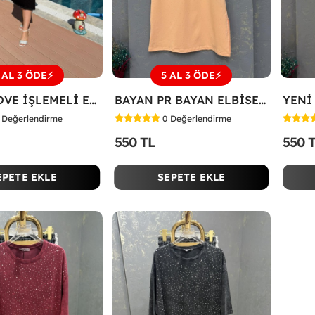
 AL 3 ÖDE⚡
5 AL 3 ÖDE⚡
BAYAN LOVE İŞLEMELİ ELBİSE Siyah
BAYAN PR BAYAN ELBİSE Somon
Değerlendirme
0
Değerlendirme
550 TL
550 
EPETE EKLE
SEPETE EKLE