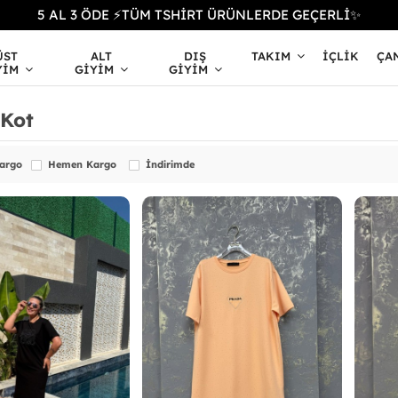
5 AL 3 ÖDE ⚡TÜM TSHİRT ÜRÜNLERDE GEÇERLİ✨
ÜST
ALT
DIŞ
TAKIM
İÇLIK
ÇA
YIM
GIYIM
GIYIM
 Kot
Kargo
Hemen Kargo
İndirimde