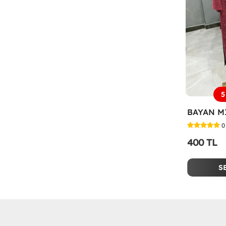
5
0
400 TL
S