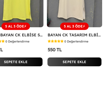
5 AL 3 ÖDE⚡
5 AL 3 ÖDE⚡
YENİ BAYAN CK ELBİSE Sarı
BAYAN CK TASARIM ELBİSE Bej
0
Değerlendirme
0
Değerlendirme
TL
550 TL
SEPETE EKLE
SEPETE EKLE