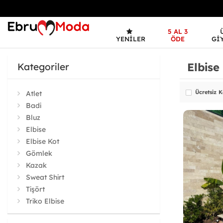
5 AL 3
YENILER
ÖDE
GI
Elbise
Kategoriler
Ücretsiz 
Atlet
Badi
Bluz
Elbise
Elbise Kot
Gömlek
Kazak
Sweat Shirt
Tişört
Triko Elbise
Triko Tunik