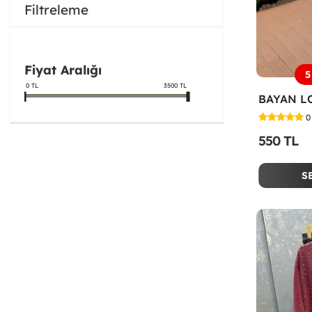
Filtreleme
Fiyat Aralığı
5
0
TL
3500
TL
0
550 TL
S