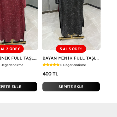
 AL 3 ÖDE⚡
5 AL 3 ÖDE⚡
BAYAN MİNİK FULL TAŞLI ELBİSE Kırmızı
BAYAN MİNİK FULL TAŞLI ELBİSE Antrasit
Değerlendirme
0
Değerlendirme
400 TL
EPETE EKLE
SEPETE EKLE