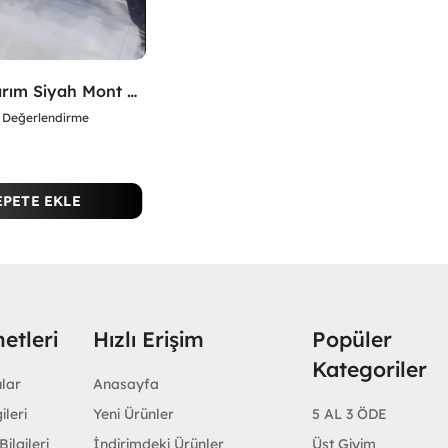
İthal Tasarım Siyah Mont Siyah
Değerlendirme
EPETE EKLE
etleri
Hızlı Erişim
Popüler
Kategoriler
ular
Anasayfa
ileri
Yeni Ürünler
5 AL 3 ÖDE
ilgileri
İndirimdeki Ürünler
Üst Giyim