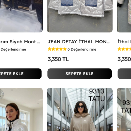
İthal Tasarım Siyah Mont Gold
JEAN DETAY İTHAL MONT Gri
İthal
Değerlendirme
0
Değerlendirme
3,350 TL
3,350
EPETE EKLE
SEPETE EKLE