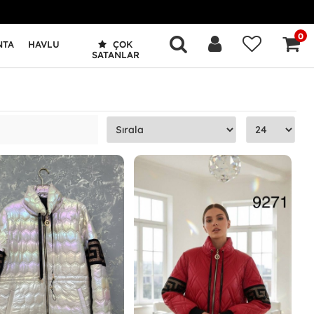
0
NTA
HAVLU
ÇOK
SATANLAR