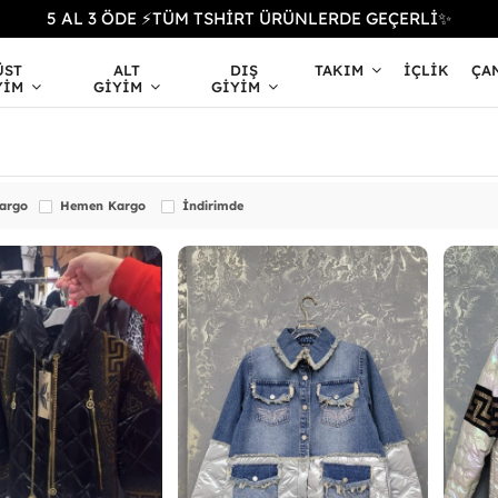
5 AL 3 ÖDE ⚡TÜM TSHİRT ÜRÜNLERDE GEÇERLİ✨
ÜST
ALT
DIŞ
TAKIM
İÇLIK
ÇA
YIM
GIYIM
GIYIM
Kargo
Hemen Kargo
İndirimde