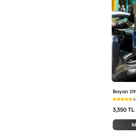
0
3,350 TL
S