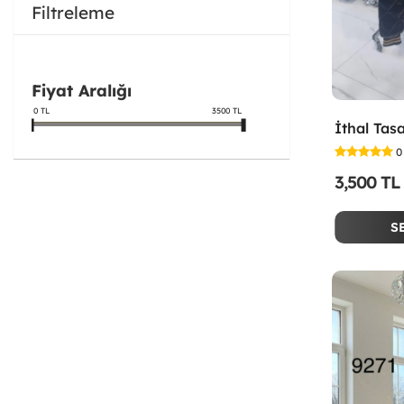
Filtreleme
Fiyat Aralığı
0
TL
3500
TL
0
3,500 TL
S