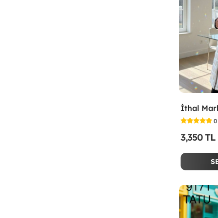
İthal Ma
0
3,350 TL
S