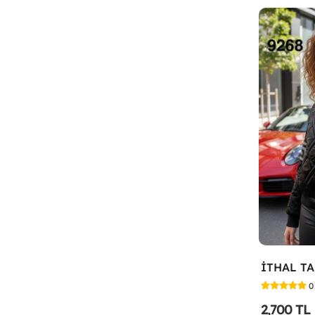
0
2,700 TL