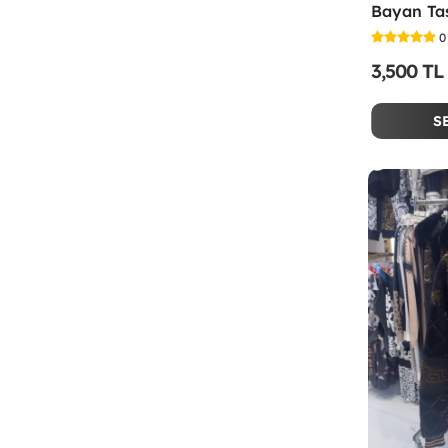
Bayan Ta
0
3,500 TL
S