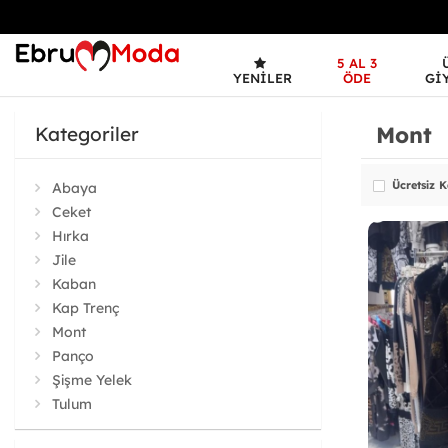
5 AL 3
YENILER
ÖDE
GI
Mont
Kategoriler
Ücretsiz 
Abaya
Ceket
Hırka
Jile
Kaban
Kap Trenç
Mont
Panço
Şişme Yelek
Tulum
Yelek