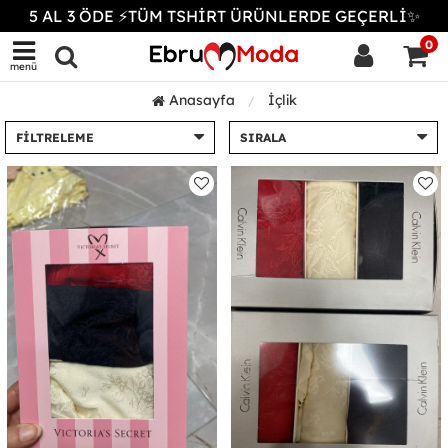
5 AL 3 ÖDE ⚡TÜM TSHİRT ÜRÜNLERDE GEÇERLİ✨
0
menü
Anasayfa
İçlik
FILTRELEME
SIRALA