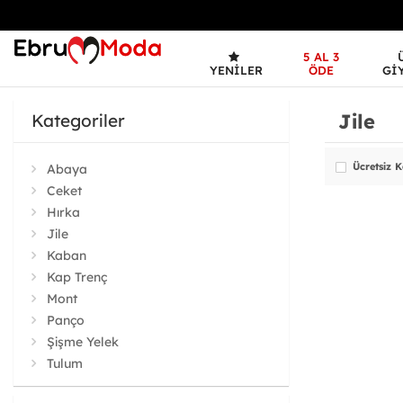
5 AL 3
YENILER
ÖDE
GI
Jile
Kategoriler
Ücretsiz 
Abaya
Ceket
Hırka
Jile
Kaban
Kap Trenç
Mont
Panço
Şişme Yelek
Tulum
Yelek