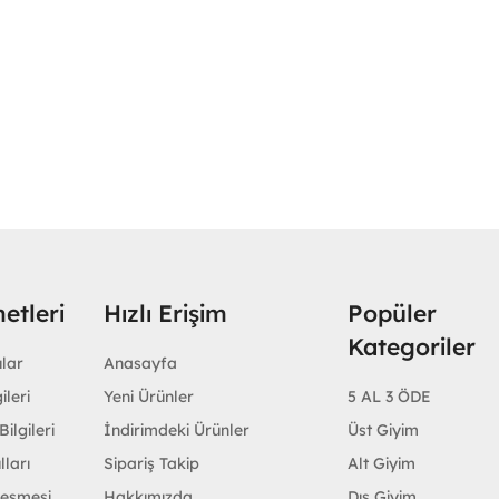
etleri
Hızlı Erişim
Popüler
Kategoriler
ular
Anasayfa
ileri
Yeni Ürünler
5 AL 3 ÖDE
ilgileri
İndirimdeki Ürünler
Üst Giyim
lları
Sipariş Takip
Alt Giyim
leşmesi
Hakkımızda
Dış Giyim