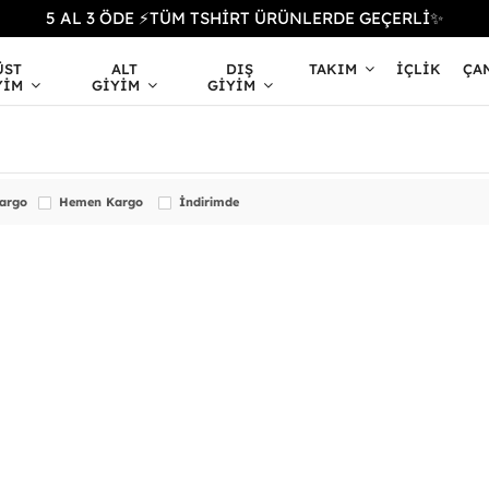
5 AL 3 ÖDE ⚡TÜM TSHİRT ÜRÜNLERDE GEÇERLİ✨
ÜST
ALT
DIŞ
TAKIM
İÇLIK
ÇA
YIM
GIYIM
GIYIM
Kargo
Hemen Kargo
İndirimde