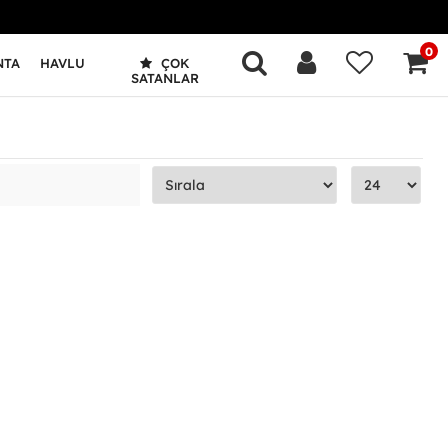
0
NTA
HAVLU
ÇOK
SATANLAR