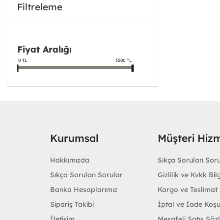
Filtreleme
Fiyat Aralığı
0
TL
3500
TL
Kurumsal
Müşteri Hizm
Hakkımızda
Sıkça Sorulan Sor
Sıkça Sorulan Sorular
Gizlilik ve Kvkk Bilg
Banka Hesaplarımız
Kargo ve Teslimat B
Sipariş Takibi
İptal ve İade Koşu
İletişim
Mesafeli Satış Söz