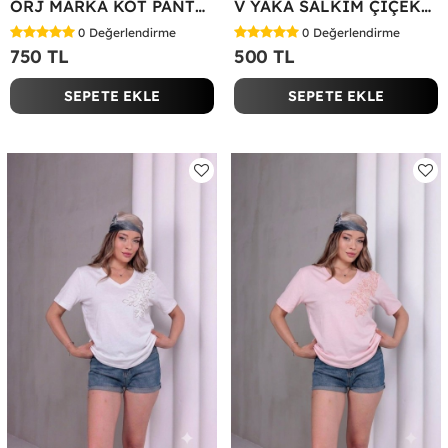
ORJ MARKA KOT PANTOLON Mavi
V YAKA SALKIM ÇİÇEKLİ TİŞÖRT Siyah
0
Değerlendirme
0
Değerlendirme
750 TL
500 TL
SEPETE EKLE
SEPETE EKLE