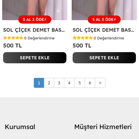
5 AL 3 ÖDE⚡
5 AL 3 ÖDE⚡
SOL ÇİÇEK DEMET BASKILI TİŞÖRT Pembe
SOL ÇİÇEK DEMET BASKILI TİŞÖRT Beyaz
0
Değerlendirme
0
Değerlendirme
500 TL
500 TL
SEPETE EKLE
SEPETE EKLE
1
2
3
4
5
6
Kurumsal
Müşteri Hizmetleri