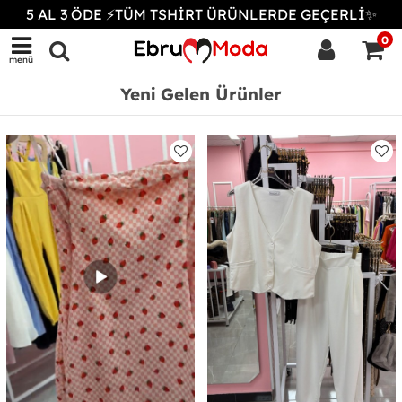
5 AL 3 ÖDE ⚡TÜM TSHİRT ÜRÜNLERDE GEÇERLİ✨
0
menü
Yeni Gelen Ürünler