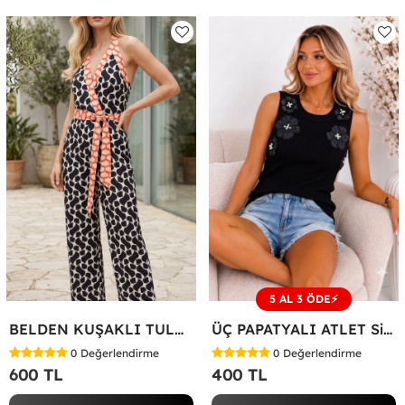
5 AL 3 ÖDE⚡
BELDEN KUŞAKLI TULUM Siyah
ÜÇ PAPATYALI ATLET Siyah
0
Değerlendirme
0
Değerlendirme
600 TL
400 TL