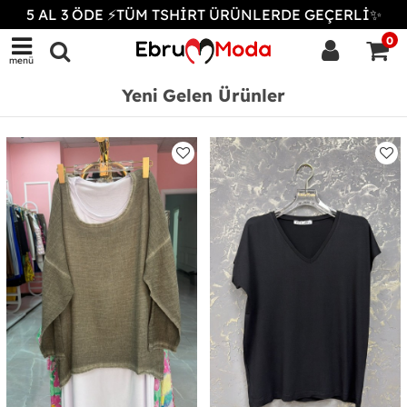
5 AL 3 ÖDE ⚡TÜM TSHİRT ÜRÜNLERDE GEÇERLİ✨
0
menü
Yeni Gelen Ürünler