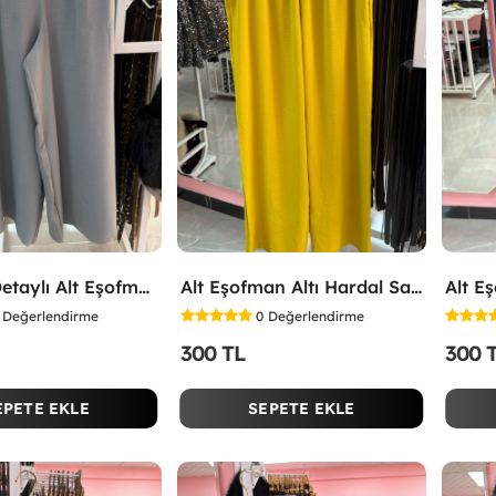
Yırtmaç Detaylı Alt Eşofman Altı Gri
Alt Eşofman Altı Hardal Sarısı
Alt E
Değerlendirme
0
Değerlendirme
300 TL
300 
EPETE EKLE
SEPETE EKLE