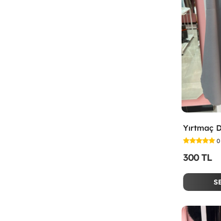
0
300 TL
S