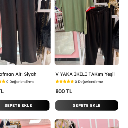
şofman Altı Siyah
V YAKA İKİLİ TAKım Yeşil
0
Değerlendirme
0
Değerlendirme
TL
800 TL
SEPETE EKLE
SEPETE EKLE