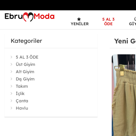
5 AL 3
YENILER
ÖDE
GI
Yeni G
Kategoriler
5 AL 3 ÖDE
Üst Giyim
Alt Giyim
Dış Giyim
Takım
İçlik
Çanta
Havlu