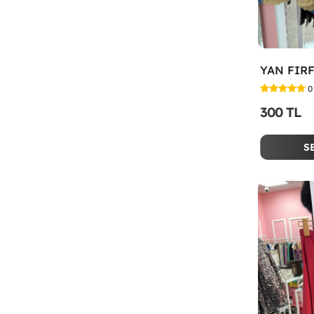
YAN FIRF
0
300 TL
S