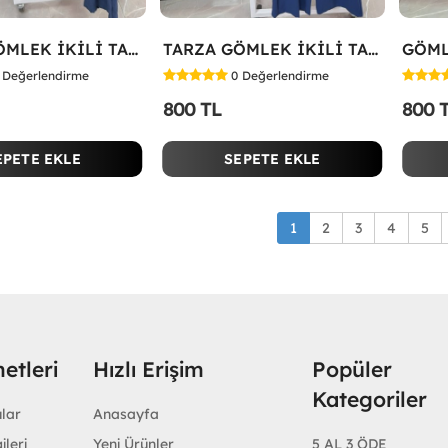
TARZA GÖMLEK İKİLİ TAKIM KOT KUMAŞ Mavi
TARZA GÖMLEK İKİLİ TAKIM Lacivert
Değerlendirme
0
Değerlendirme
800 TL
800 
EPETE EKLE
SEPETE EKLE
1
2
3
4
5
etleri
Hızlı Erişim
Popüler
Kategoriler
ular
Anasayfa
ileri
Yeni Ürünler
5 AL 3 ÖDE