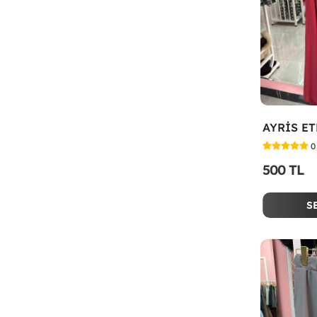
AYRİS ET
0
500 TL
S