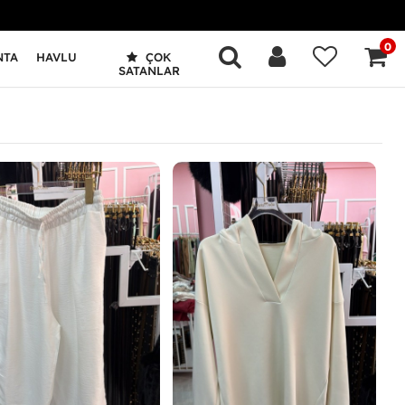
0
NTA
HAVLU
ÇOK
SATANLAR