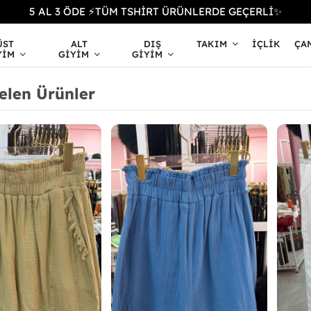
5 AL 3 ÖDE ⚡TÜM TSHİRT ÜRÜNLERDE GEÇERLİ✨
ÜST
ALT
DIŞ
TAKIM
İÇLIK
ÇA
YIM
GIYIM
GIYIM
elen Ürünler