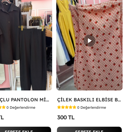
HAVUÇLU PANTOLON MİYASE TAKIM Siyah
ÇİLEK BASKILI ELBİSE Bej
0
Değerlendirme
0
Değerlendirme
TL
300 TL