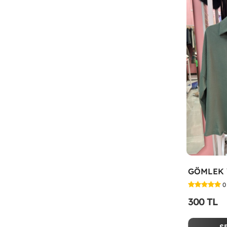
GÖMLEK Y
0
300 TL