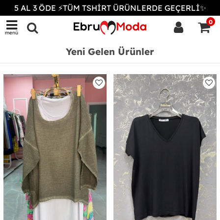
5 AL 3 ÖDE ⚡TÜM TSHİRT ÜRÜNLERDE GEÇERLİ✨
0
menü
Yeni Gelen Ürünler