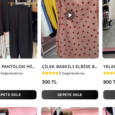
HAVUÇLU PANTOLON MİYASE TAKIM Siyah
ÇİLEK BASKILI ELBİSE Bej
Değerlendirme
0
Değerlendirme
300 TL
800 
EPETE EKLE
SEPETE EKLE