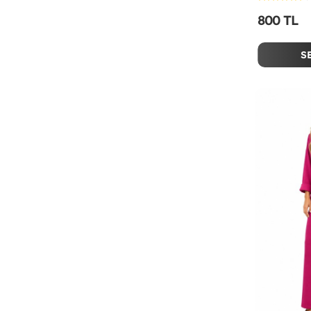
800 TL
S