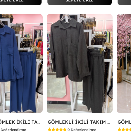
EPETE EKLE
SEPETE EKLE
TARZA GÖMLEK İKİLİ TAKIM Lacivert
GÖMLEKLİ İKİLİ TAKIM Siyah
Değerlendirme
0
Değerlendirme