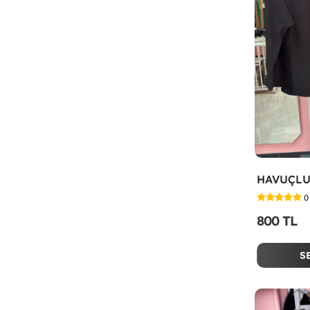
0
800 TL
S