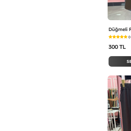
0
300 TL
S