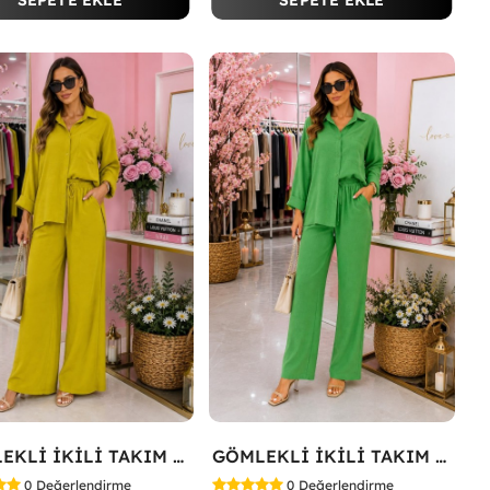
SEPETE EKLE
SEPETE EKLE
GÖMLEKLİ İKİLİ TAKIM Yağ Yeşili
GÖMLEKLİ İKİLİ TAKIM Koyu Yeşil
0
Değerlendirme
0
Değerlendirme