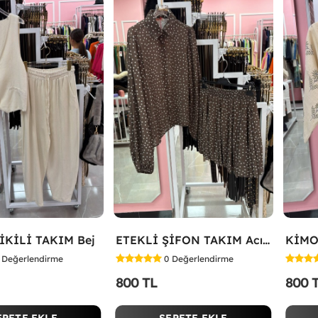
İKİLİ TAKIM Bej
ETEKLİ ŞİFON TAKIM Acı Kahve
KİMO
Değerlendirme
0
Değerlendirme
800 TL
800 