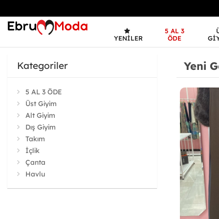
5 AL 3
YENILER
ÖDE
GI
Yeni G
Kategoriler
5 AL 3 ÖDE
Üst Giyim
Alt Giyim
Dış Giyim
Takım
İçlik
Çanta
Havlu