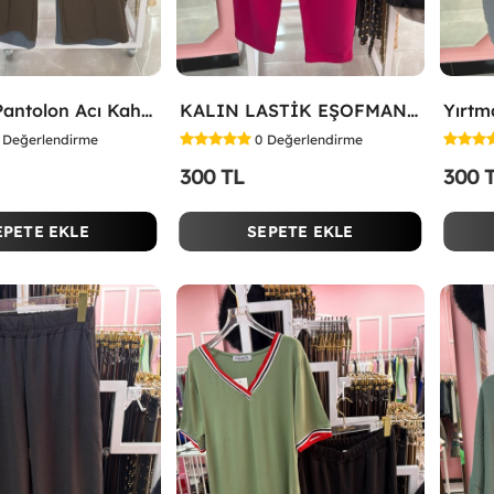
Düğmeli Pantolon Acı Kahve
KALIN LASTİK EŞOFMAN ALTI Fuşya
Değerlendirme
0
Değerlendirme
300 TL
300 
EPETE EKLE
SEPETE EKLE