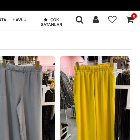
0
NTA
HAVLU
ÇOK
SATANLAR