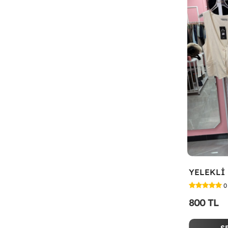
YELEKLİ 
0
800 TL