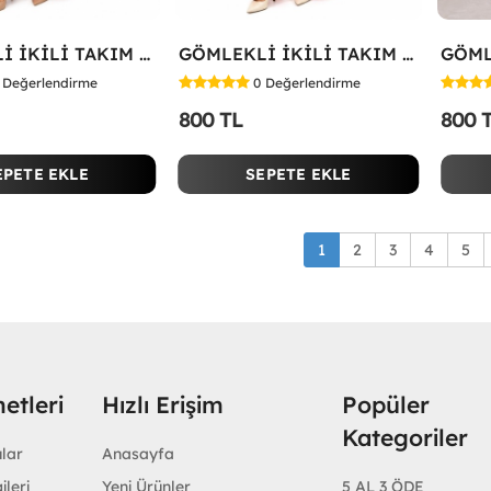
GÖMLEKLİ İKİLİ TAKIM Fuşya
GÖMLEKLİ İKİLİ TAKIM Kırmızı
Değerlendirme
0
Değerlendirme
800 TL
800 
EPETE EKLE
SEPETE EKLE
1
2
3
4
5
etleri
Hızlı Erişim
Popüler
Kategoriler
ular
Anasayfa
ileri
Yeni Ürünler
5 AL 3 ÖDE