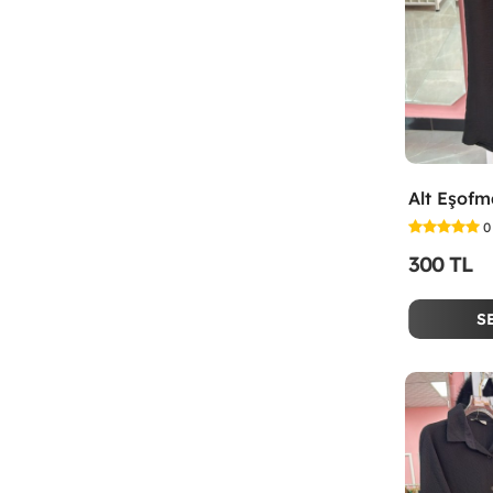
Alt Eşofm
0
300 TL
S