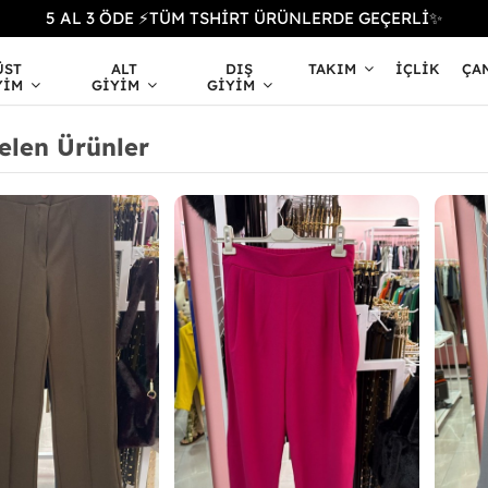
5 AL 3 ÖDE ⚡TÜM TSHİRT ÜRÜNLERDE GEÇERLİ✨
ÜST
ALT
DIŞ
TAKIM
İÇLIK
ÇA
YIM
GIYIM
GIYIM
elen Ürünler