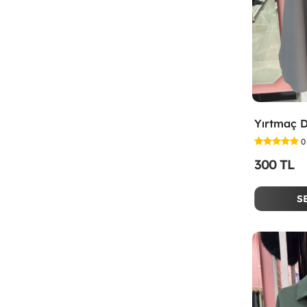
0
300 TL
S