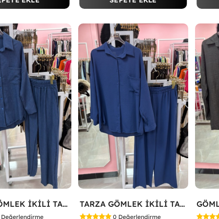
EPETE EKLE
SEPETE EKLE
TARZA GÖMLEK İKİLİ TAKIM KOT KUMAŞ Mavi
TARZA GÖMLEK İKİLİ TAKIM Lacivert
Değerlendirme
0
Değerlendirme