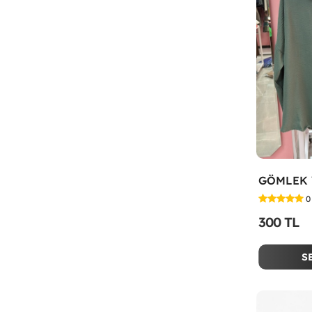
GÖMLEK Y
0
300 TL
S