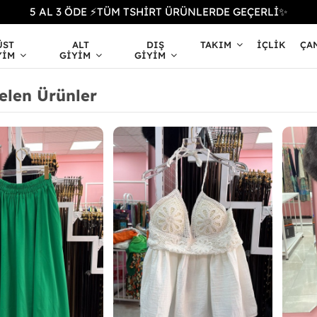
5 AL 3 ÖDE ⚡TÜM TSHİRT ÜRÜNLERDE GEÇERLİ✨
ÜST
ALT
DIŞ
TAKIM
İÇLIK
ÇA
YIM
GIYIM
GIYIM
elen Ürünler