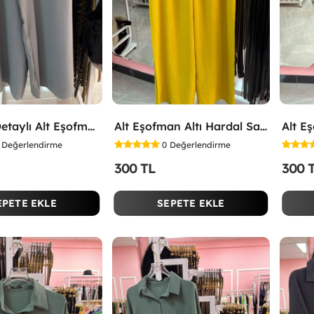
Yırtmaç Detaylı Alt Eşofman Altı Gri
Alt Eşofman Altı Hardal Sarısı
Alt E
Değerlendirme
0
Değerlendirme
300 TL
300 
EPETE EKLE
SEPETE EKLE