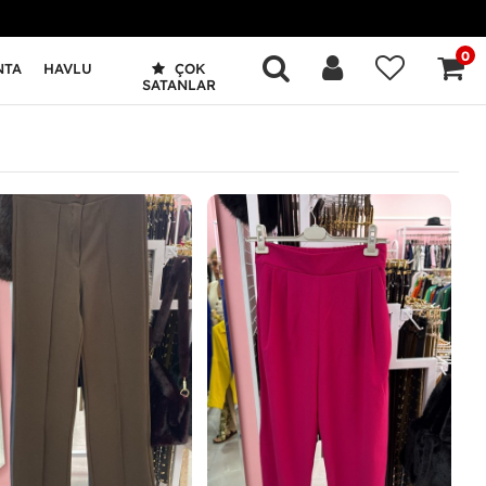
0
NTA
HAVLU
ÇOK
SATANLAR