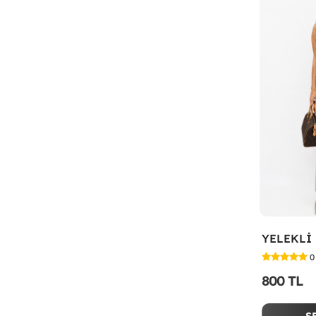
0
800 TL