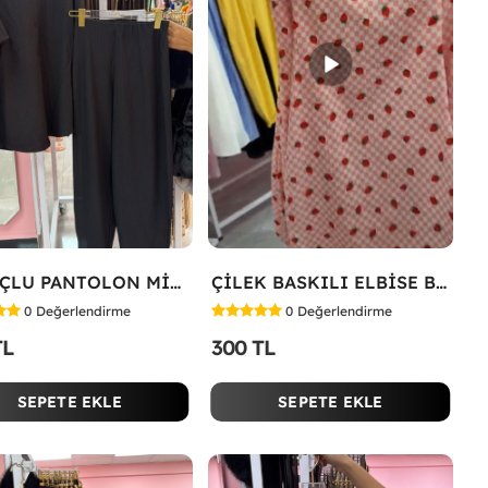
HAVUÇLU PANTOLON MİYASE TAKIM Siyah
ÇİLEK BASKILI ELBİSE Bej
0
Değerlendirme
0
Değerlendirme
TL
300 TL
SEPETE EKLE
SEPETE EKLE