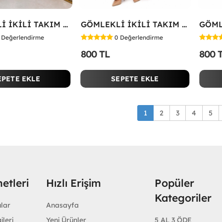
GÖMLEKLİ İKİLİ TAKIM Koyu Yeşil
GÖMLEKLİ İKİLİ TAKIM Fuşya
Değerlendirme
0
Değerlendirme
800 TL
800 
EPETE EKLE
SEPETE EKLE
1
2
3
4
5
etleri
Hızlı Erişim
Popüler
Kategoriler
ular
Anasayfa
ileri
Yeni Ürünler
5 AL 3 ÖDE