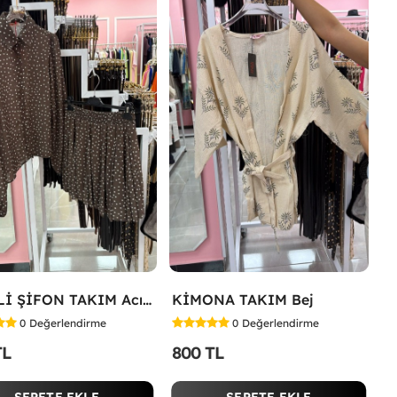
ETEKLİ ŞİFON TAKIM Acı Kahve
KİMONA TAKIM Bej
0
Değerlendirme
0
Değerlendirme
TL
800 TL