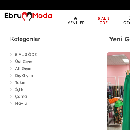
5 AL 3
YENILER
ÖDE
GI
Yeni G
Kategoriler
5 AL 3 ÖDE
Üst Giyim
Alt Giyim
Dış Giyim
Takım
İçlik
Çanta
Havlu