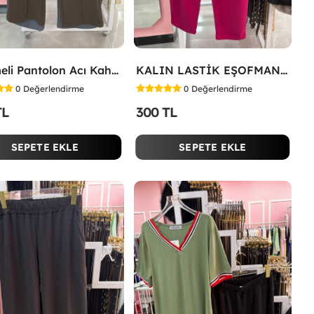
Düğmeli Pantolon Acı Kahve
KALIN LASTİK EŞOFMAN ALTI Fuşya
0
Değerlendirme
0
Değerlendirme
TL
300 TL
SEPETE EKLE
SEPETE EKLE