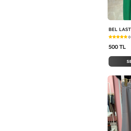
BEL LAST
0
500 TL
S