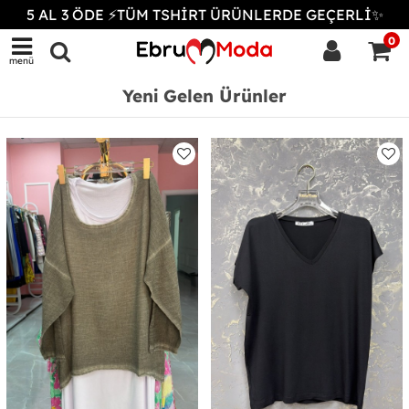
5 AL 3 ÖDE ⚡TÜM TSHİRT ÜRÜNLERDE GEÇERLİ✨
0
menü
Yeni Gelen Ürünler