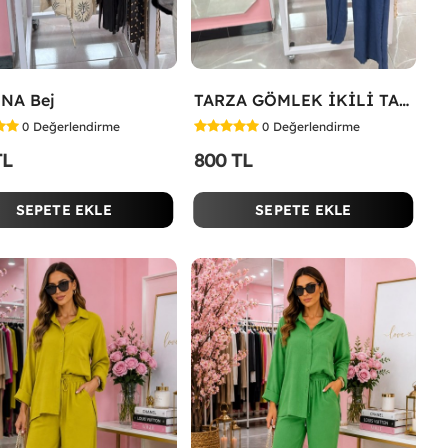
NA Bej
TARZA GÖMLEK İKİLİ TAKIM KOT KUMAŞ Mavi
0
Değerlendirme
0
Değerlendirme
TL
800 TL
SEPETE EKLE
SEPETE EKLE