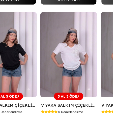
EPETE EKLE
SEPETE EKLE
 AL 3 ÖDE⚡
5 AL 3 ÖDE⚡
V YAKA SALKIM ÇİÇEKLİ TİŞÖRT Siyah
V YAKA SALKIM ÇİÇEKLİ TİŞÖRT Beyaz
Değerlendirme
0
Değerlendirme