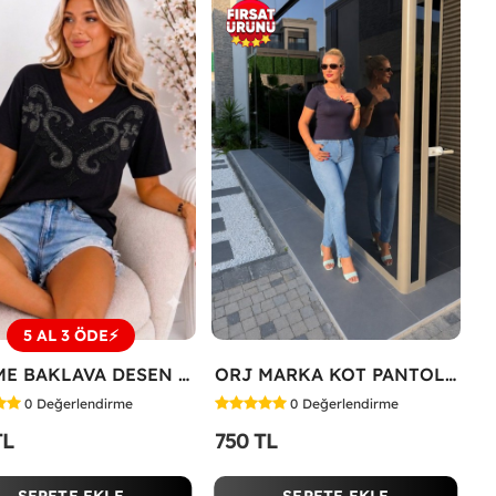
5 AL 3 ÖDE⚡
İŞLEME BAKLAVA DESEN TİŞÖRT Siyah
ORJ MARKA KOT PANTOLON Mavi
0
Değerlendirme
0
Değerlendirme
TL
750 TL