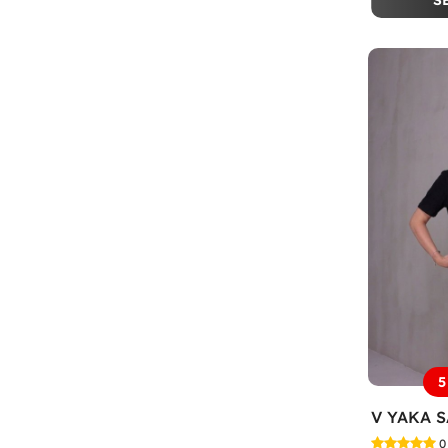
S
5
0