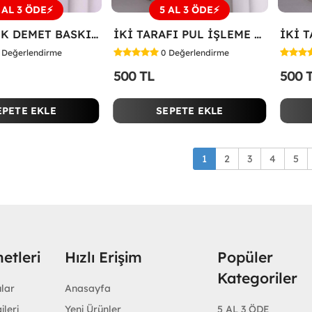
 AL 3 ÖDE⚡
5 AL 3 ÖDE⚡
SOL ÇİÇEK DEMET BASKILI TİŞÖRT Beyaz
İKİ TARAFI PUL İŞLEME ÇİÇEKLİ TİŞÖRT Beyaz
Değerlendirme
0
Değerlendirme
500 TL
500 
EPETE EKLE
SEPETE EKLE
1
2
3
4
5
etleri
Hızlı Erişim
Popüler
Kategoriler
ular
Anasayfa
ileri
Yeni Ürünler
5 AL 3 ÖDE