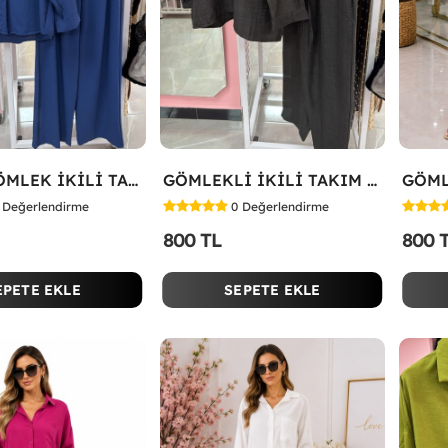
TARZA GÖMLEK İKİLİ TAKIM Lacivert
GÖMLEKLİ İKİLİ TAKIM Siyah
Değerlendirme
0
Değerlendirme
800 TL
800 
EPETE EKLE
SEPETE EKLE