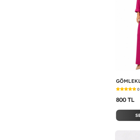
0
800 TL
S