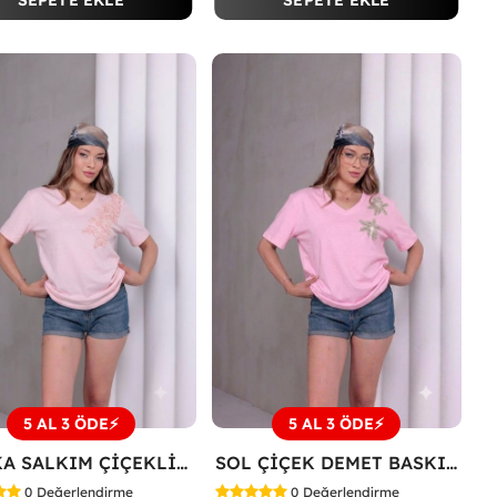
SEPETE EKLE
SEPETE EKLE
5 AL 3 ÖDE⚡
5 AL 3 ÖDE⚡
V YAKA SALKIM ÇİÇEKLİ TİŞÖRT Pembe
SOL ÇİÇEK DEMET BASKILI TİŞÖRT Pembe
0
Değerlendirme
0
Değerlendirme