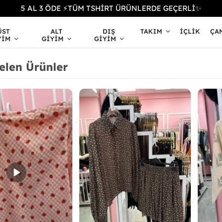
5 AL 3 ÖDE ⚡TÜM TSHİRT ÜRÜNLERDE GEÇERLİ✨
ÜST
ALT
DIŞ
TAKIM
İÇLIK
ÇA
YIM
GIYIM
GIYIM
elen Ürünler