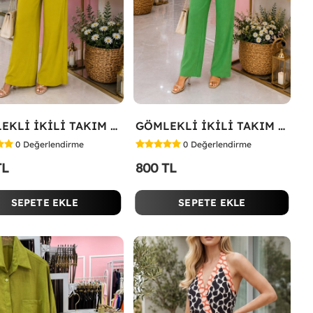
GÖMLEKLİ İKİLİ TAKIM Yağ Yeşili
GÖMLEKLİ İKİLİ TAKIM Koyu Yeşil
0
Değerlendirme
0
Değerlendirme
TL
800 TL
SEPETE EKLE
SEPETE EKLE