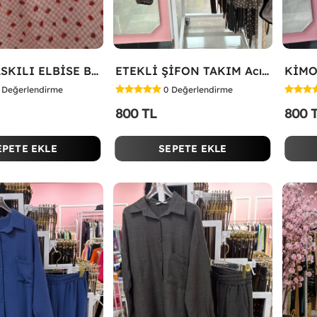
ÇİLEK BASKILI ELBİSE Bej
ETEKLİ ŞİFON TAKIM Acı Kahve
KİMO
Değerlendirme
0
Değerlendirme
800 TL
800 
EPETE EKLE
SEPETE EKLE