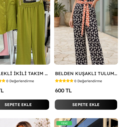
GÖMLEKLİ İKİLİ TAKIM Yeşil
BELDEN KUŞAKLI TULUM Siyah
0
Değerlendirme
0
Değerlendirme
TL
600 TL
SEPETE EKLE
SEPETE EKLE
YENİ