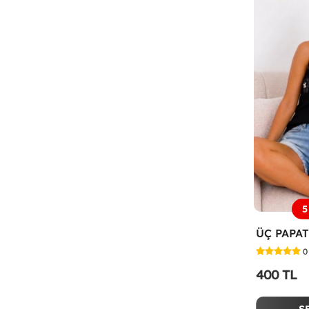
5
0
400 TL