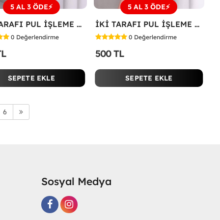
5 AL 3 ÖDE⚡
5 AL 3 ÖDE⚡
İKİ TARAFI PUL İŞLEME ÇİÇEKLİ TİŞÖRT Bej
İKİ TARAFI PUL İŞLEME ÇİÇEKLİ TİŞÖRT Siyah
0
Değerlendirme
0
Değerlendirme
TL
500 TL
SEPETE EKLE
SEPETE EKLE
6
Sosyal Medya