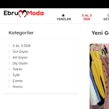
5 AL 3
YENILER
ÖDE
GI
Yeni G
Kategoriler
5 AL 3 ÖDE
Üst Giyim
Alt Giyim
Dış Giyim
Takım
İçlik
Çanta
Havlu