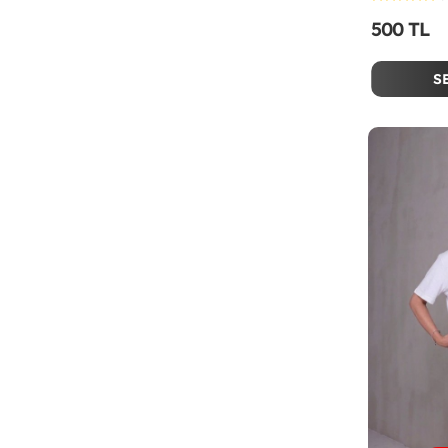
500 TL
S