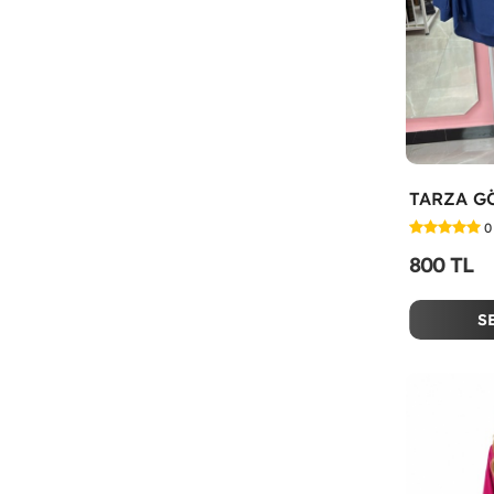
0
800 TL
S