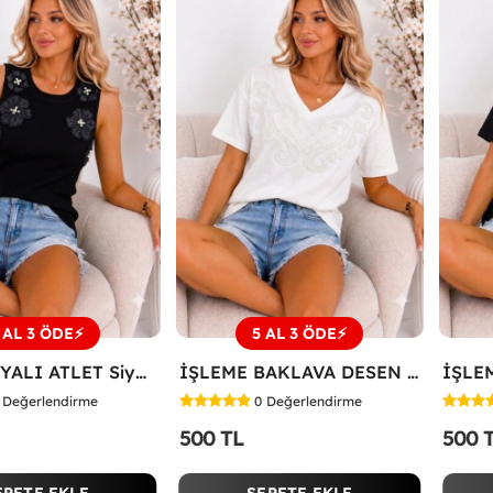
 AL 3 ÖDE⚡
5 AL 3 ÖDE⚡
ÜÇ PAPATYALI ATLET Siyah
İŞLEME BAKLAVA DESEN TİŞÖRT Beyaz
Değerlendirme
0
Değerlendirme
500 TL
500 