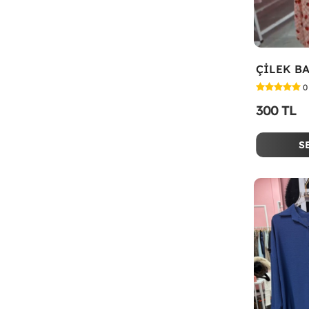
0
300 TL
S