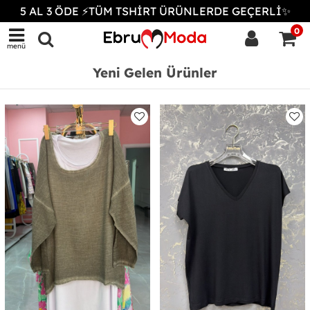
5 AL 3 ÖDE ⚡TÜM TSHİRT ÜRÜNLERDE GEÇERLİ✨
0
menü
Yeni Gelen Ürünler