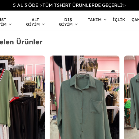
5 AL 3 ÖDE ⚡TÜM TSHİRT ÜRÜNLERDE GEÇERLİ✨
ÜST
ALT
DIŞ
TAKIM
İÇLIK
ÇA
YIM
GIYIM
GIYIM
elen Ürünler