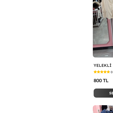
YELEKLİ 
0
800 TL
S