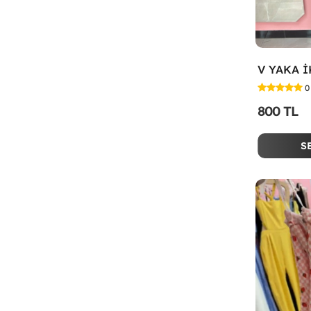
V YAKA İ
0
800 TL
S