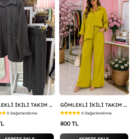
GÖMLEKLİ İKİLİ TAKIM Siyah
GÖMLEKLİ İKİLİ TAKIM Yağ Yeşili
0
Değerlendirme
0
Değerlendirme
TL
800 TL