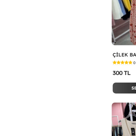
0
300 TL
S