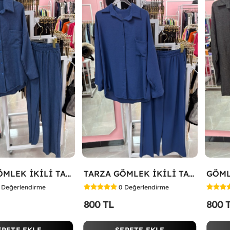
TARZA GÖMLEK İKİLİ TAKIM KOT KUMAŞ Mavi
TARZA GÖMLEK İKİLİ TAKIM Lacivert
Değerlendirme
0
Değerlendirme
800 TL
800 