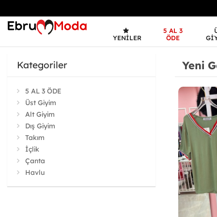
5 AL 3
YENILER
ÖDE
GI
Yeni G
Kategoriler
5 AL 3 ÖDE
Üst Giyim
Alt Giyim
Dış Giyim
Takım
İçlik
Çanta
Havlu