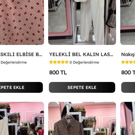
ÇİLEK BASKILI ELBİSE Bej
YELEKLİ BEL KALIN LASTİK İKİLİ TAKIM Beyaz
Nakışl
Değerlendirme
0
Değerlendirme
800 TL
800 
EPETE EKLE
SEPETE EKLE