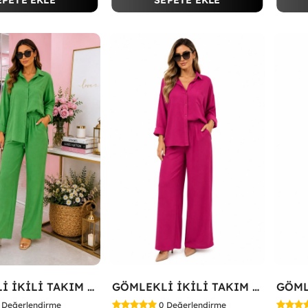
EPETE EKLE
SEPETE EKLE
GÖMLEKLİ İKİLİ TAKIM Koyu Yeşil
GÖMLEKLİ İKİLİ TAKIM Fuşya
Değerlendirme
0
Değerlendirme