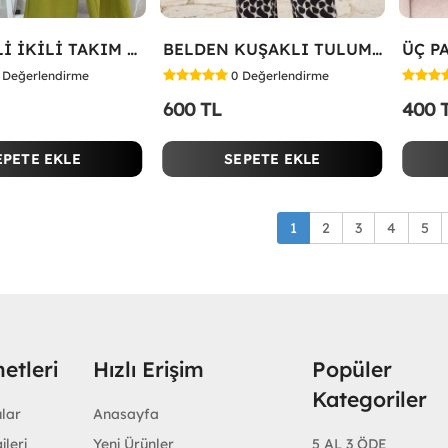
GÖMLEKLİ İKİLİ TAKIM Yeşil
BELDEN KUŞAKLI TULUM Siyah
Değerlendirme
0
Değerlendirme
600 TL
400 
EPETE EKLE
SEPETE EKLE
1
2
3
4
5
etleri
Hızlı Erişim
Popüler
Kategoriler
ular
Anasayfa
ileri
Yeni Ürünler
5 AL 3 ÖDE