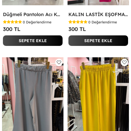
Düğmeli Pantolon Acı Kahve
KALIN LASTİK EŞOFMAN ALTI Fuşya
0
Değerlendirme
0
Değerlendirme
300 TL
300 TL
SEPETE EKLE
SEPETE EKLE