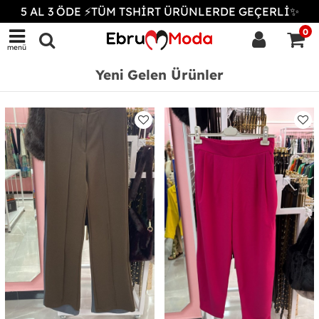
5 AL 3 ÖDE ⚡TÜM TSHİRT ÜRÜNLERDE GEÇERLİ✨
0
menü
Yeni Gelen Ürünler