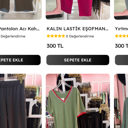
Düğmeli Pantolon Acı Kahve
KALIN LASTİK EŞOFMAN ALTI Fuşya
Değerlendirme
0
Değerlendirme
300 TL
300 
EPETE EKLE
SEPETE EKLE