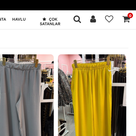
0
NTA
HAVLU
ÇOK
SATANLAR