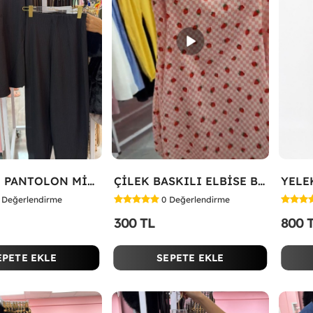
HAVUÇLU PANTOLON MİYASE TAKIM Siyah
ÇİLEK BASKILI ELBİSE Bej
Değerlendirme
0
Değerlendirme
300 TL
800 
EPETE EKLE
SEPETE EKLE