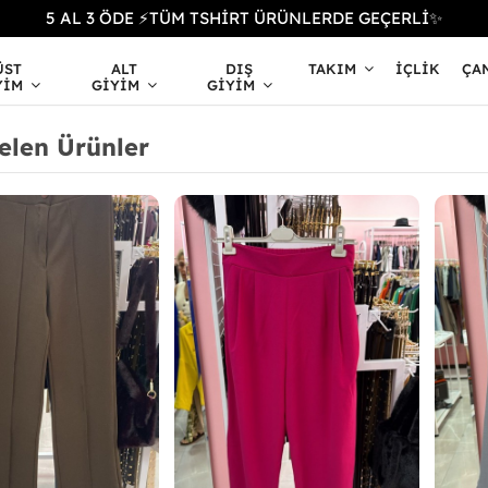
5 AL 3 ÖDE ⚡TÜM TSHİRT ÜRÜNLERDE GEÇERLİ✨
ÜST
ALT
DIŞ
TAKIM
İÇLIK
ÇA
YIM
GIYIM
GIYIM
elen Ürünler