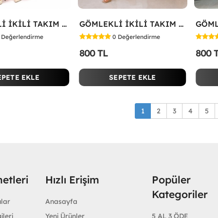
GÖMLEKLİ İKİLİ TAKIM Kırmızı
GÖMLEKLİ İKİLİ TAKIM Beyaz
Değerlendirme
0
Değerlendirme
800 TL
800 
EPETE EKLE
SEPETE EKLE
1
2
3
4
5
etleri
Hızlı Erişim
Popüler
Kategoriler
ular
Anasayfa
ileri
Yeni Ürünler
5 AL 3 ÖDE