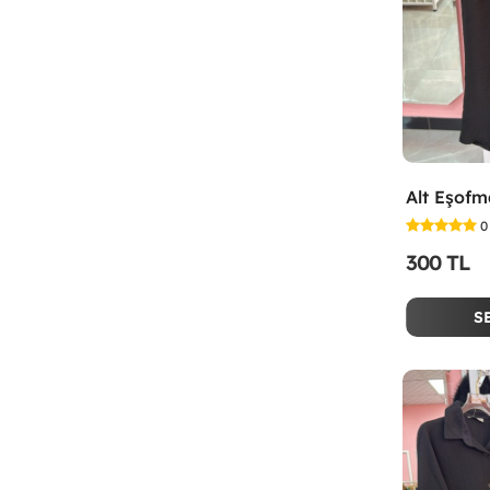
Alt Eşofm
0
300 TL
S