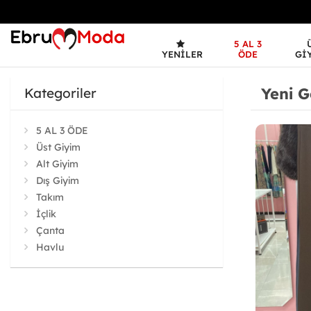
5 AL 3
YENILER
ÖDE
GI
Yeni G
Kategoriler
5 AL 3 ÖDE
Üst Giyim
Alt Giyim
Dış Giyim
Takım
İçlik
Çanta
Havlu