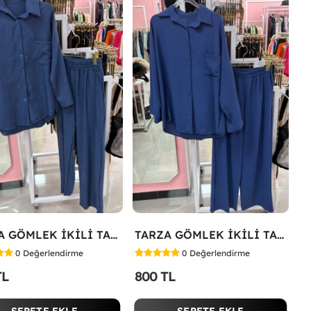
TARZA GÖMLEK İKİLİ TAKIM KOT KUMAŞ Mavi
TARZA GÖMLEK İKİLİ TAKIM Lacivert
0
Değerlendirme
0
Değerlendirme
TL
800 TL