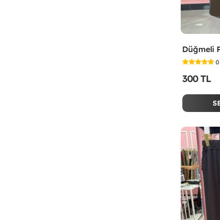
0
300 TL
S