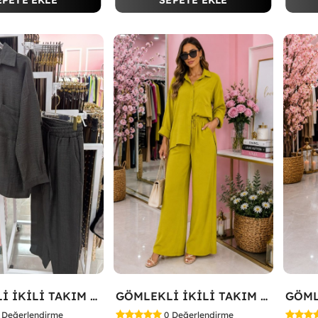
EPETE EKLE
SEPETE EKLE
GÖMLEKLİ İKİLİ TAKIM Siyah
GÖMLEKLİ İKİLİ TAKIM Yağ Yeşili
Değerlendirme
0
Değerlendirme