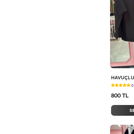
0
800 TL
S