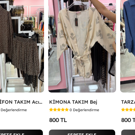
ETEKLİ ŞİFON TAKIM Acı Kahve
KİMONA TAKIM Bej
Değerlendirme
0
Değerlendirme
800 TL
800 