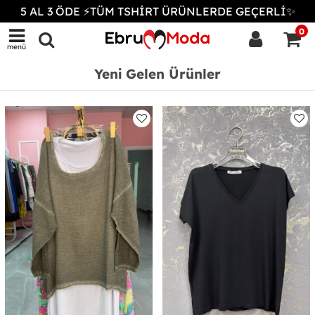
5 AL 3 ÖDE ⚡TÜM TSHİRT ÜRÜNLERDE GEÇERLİ✨
0
menü
Yeni Gelen Ürünler