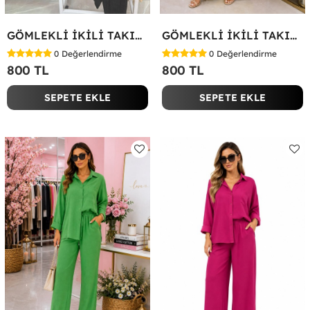
GÖMLEKLİ İKİLİ TAKIM Siyah
GÖMLEKLİ İKİLİ TAKIM Yağ Yeşili
0
Değerlendirme
0
Değerlendirme
800 TL
800 TL
SEPETE EKLE
SEPETE EKLE