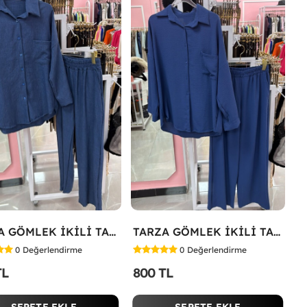
TARZA GÖMLEK İKİLİ TAKIM KOT KUMAŞ Mavi
TARZA GÖMLEK İKİLİ TAKIM Lacivert
0
Değerlendirme
0
Değerlendirme
TL
800 TL