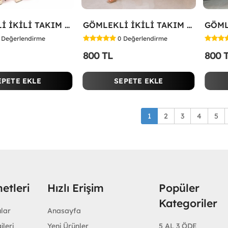
GÖMLEKLİ İKİLİ TAKIM Kırmızı
GÖMLEKLİ İKİLİ TAKIM Beyaz
Değerlendirme
0
Değerlendirme
800 TL
800 
EPETE EKLE
SEPETE EKLE
1
2
3
4
5
etleri
Hızlı Erişim
Popüler
Kategoriler
ular
Anasayfa
ileri
Yeni Ürünler
5 AL 3 ÖDE