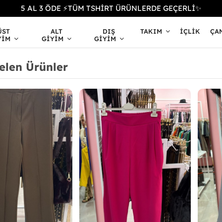
5 AL 3 ÖDE ⚡TÜM TSHİRT ÜRÜNLERDE GEÇERLİ✨
ÜST
ALT
DIŞ
TAKIM
İÇLIK
ÇA
YIM
GIYIM
GIYIM
elen Ürünler