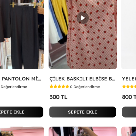
HAVUÇLU PANTOLON MİYASE TAKIM Siyah
ÇİLEK BASKILI ELBİSE Bej
Değerlendirme
0
Değerlendirme
300 TL
800 
EPETE EKLE
SEPETE EKLE