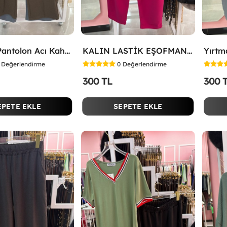
Düğmeli Pantolon Acı Kahve
KALIN LASTİK EŞOFMAN ALTI Fuşya
Değerlendirme
0
Değerlendirme
300 TL
300 
EPETE EKLE
SEPETE EKLE