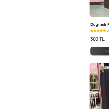
0
300 TL
S