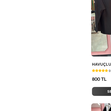
0
800 TL
S