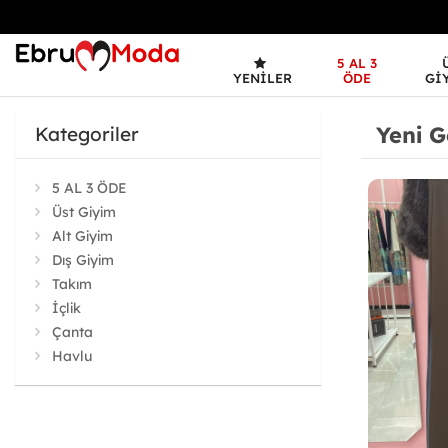
5 AL 3
YENILER
ÖDE
GI
Yeni G
Kategoriler
5 AL 3 ÖDE
Üst Giyim
Alt Giyim
Dış Giyim
Takım
İçlik
Çanta
Havlu