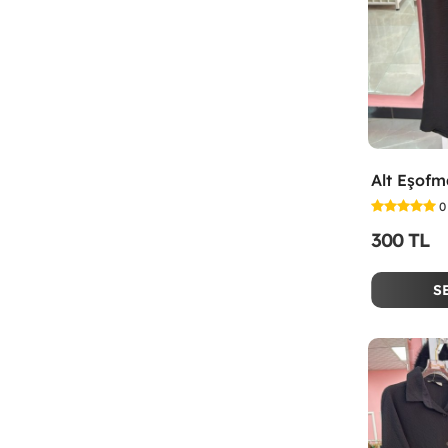
Alt Eşofm
0
300 TL
S