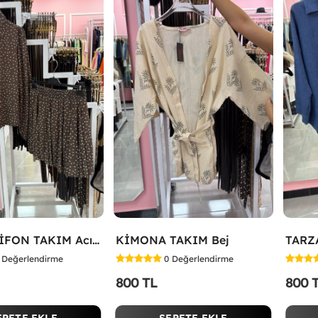
ETEKLİ ŞİFON TAKIM Acı Kahve
KİMONA TAKIM Bej
Değerlendirme
0
Değerlendirme
800 TL
800 