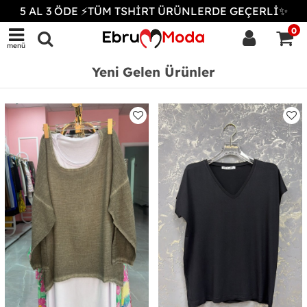
5 AL 3 ÖDE ⚡TÜM TSHİRT ÜRÜNLERDE GEÇERLİ✨
0
menü
Yeni Gelen Ürünler