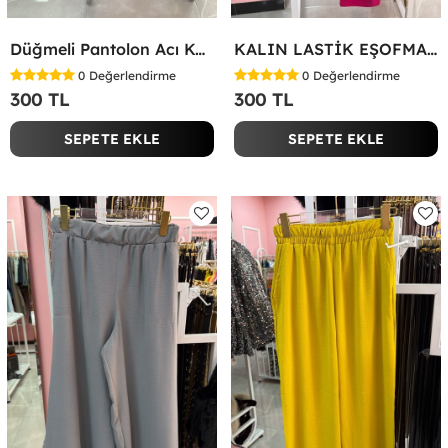
Düğmeli Pantolon Acı Kahve
KALIN LASTİK EŞOFMAN ALTI Fuşya
0
Değerlendirme
0
Değerlendirme
300 TL
300 TL
SEPETE EKLE
SEPETE EKLE