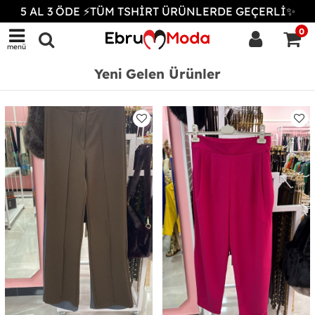
5 AL 3 ÖDE ⚡TÜM TSHİRT ÜRÜNLERDE GEÇERLİ✨
0
menü
Yeni Gelen Ürünler