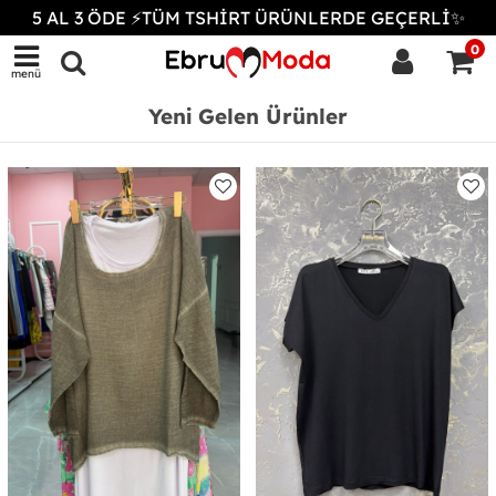
5 AL 3 ÖDE ⚡TÜM TSHİRT ÜRÜNLERDE GEÇERLİ✨
0
menü
Yeni Gelen Ürünler