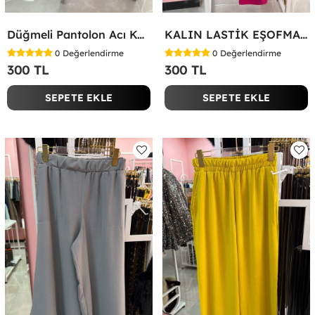
Düğmeli Pantolon Acı Kahve
KALIN LASTİK EŞOFMAN ALTI Fuşya
0
Değerlendirme
0
Değerlendirme
300 TL
300 TL
SEPETE EKLE
SEPETE EKLE