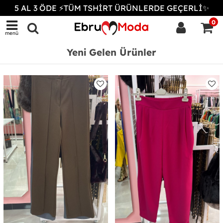
5 AL 3 ÖDE ⚡TÜM TSHİRT ÜRÜNLERDE GEÇERLİ✨
0
menü
Yeni Gelen Ürünler