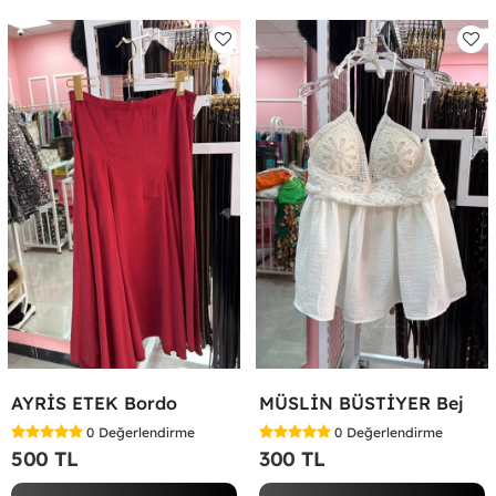
AYRİS ETEK Bordo
MÜSLİN BÜSTİYER Bej
0
Değerlendirme
0
Değerlendirme
500 TL
300 TL