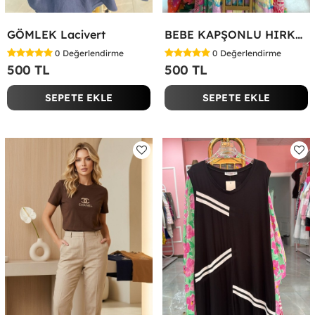
GÖMLEK Lacivert
BEBE KAPŞONLU HIRKA Bej
0
Değerlendirme
0
Değerlendirme
500 TL
500 TL
SEPETE EKLE
SEPETE EKLE