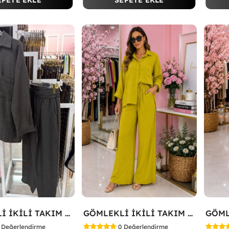
EPETE EKLE
SEPETE EKLE
GÖMLEKLİ İKİLİ TAKIM Siyah
GÖMLEKLİ İKİLİ TAKIM Yağ Yeşili
Değerlendirme
0
Değerlendirme