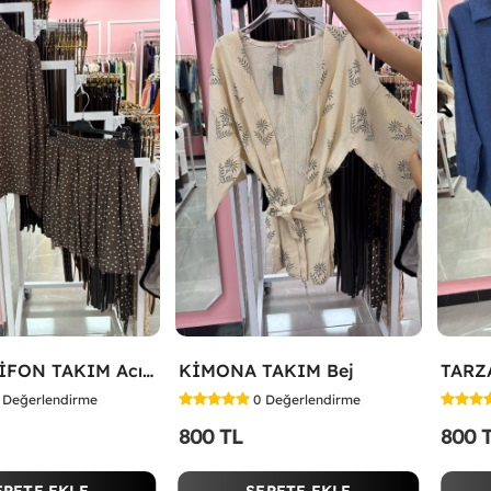
ETEKLİ ŞİFON TAKIM Acı Kahve
KİMONA TAKIM Bej
Değerlendirme
0
Değerlendirme
800 TL
800 