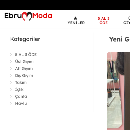
5 AL 3
YENILER
ÖDE
GI
Yeni G
Kategoriler
5 AL 3 ÖDE
Üst Giyim
Alt Giyim
Dış Giyim
Takım
İçlik
Çanta
Havlu