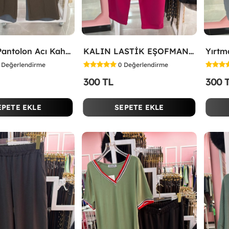
Düğmeli Pantolon Acı Kahve
KALIN LASTİK EŞOFMAN ALTI Fuşya
Değerlendirme
0
Değerlendirme
300 TL
300 
EPETE EKLE
SEPETE EKLE