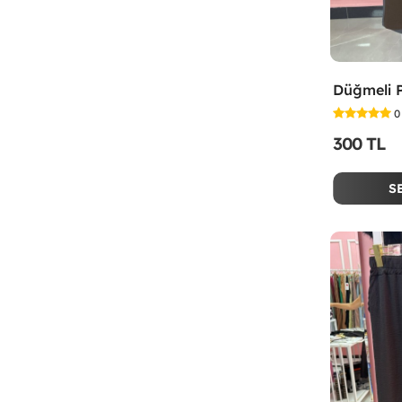
0
300 TL
S