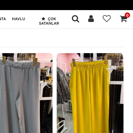
0
NTA
HAVLU
ÇOK
SATANLAR