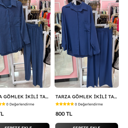
TARZA GÖMLEK İKİLİ TAKIM KOT KUMAŞ Mavi
TARZA GÖMLEK İKİLİ TAKIM Lacivert
0
Değerlendirme
0
Değerlendirme
TL
800 TL