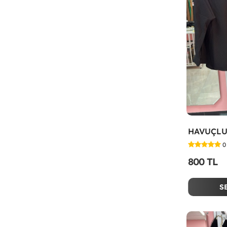
0
800 TL
S