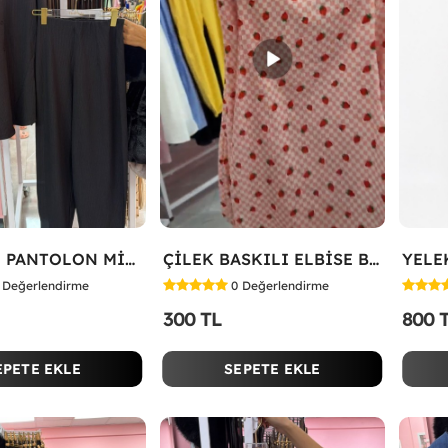
HAVUÇLU PANTOLON MİYASE TAKIM Siyah
ÇİLEK BASKILI ELBİSE Bej
Değerlendirme
0
Değerlendirme
300 TL
800 
EPETE EKLE
SEPETE EKLE