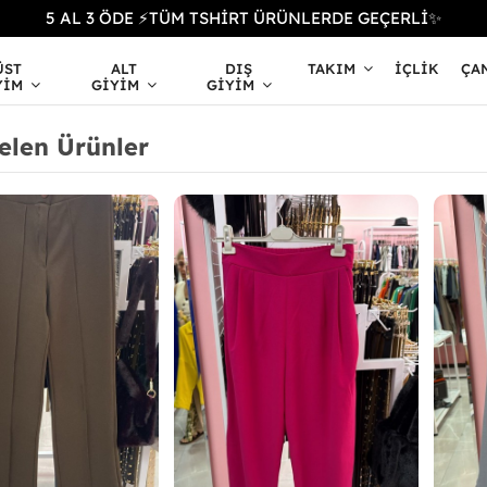
5 AL 3 ÖDE ⚡TÜM TSHİRT ÜRÜNLERDE GEÇERLİ✨
ÜST
ALT
DIŞ
TAKIM
İÇLIK
ÇA
YIM
GIYIM
GIYIM
elen Ürünler