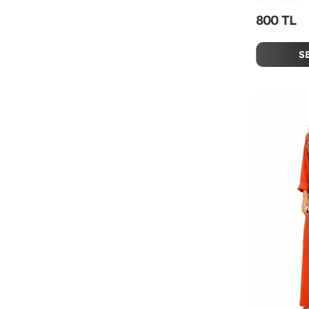
800 TL
S