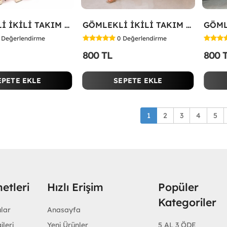
GÖMLEKLİ İKİLİ TAKIM Kırmızı
GÖMLEKLİ İKİLİ TAKIM Beyaz
Değerlendirme
0
Değerlendirme
800 TL
800 
EPETE EKLE
SEPETE EKLE
1
2
3
4
5
etleri
Hızlı Erişim
Popüler
Kategoriler
ular
Anasayfa
ileri
Yeni Ürünler
5 AL 3 ÖDE