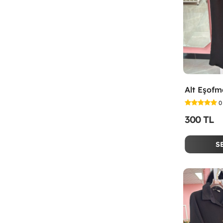
Alt Eşofm
0
300 TL
S