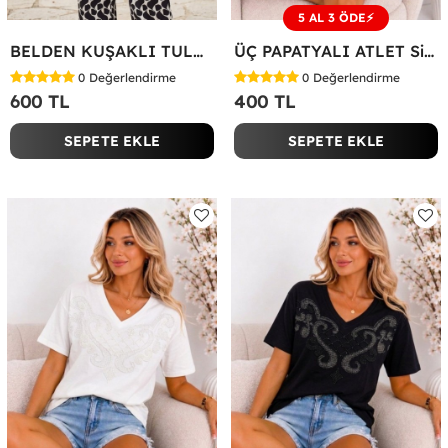
5 AL 3 ÖDE⚡
BELDEN KUŞAKLI TULUM Siyah
ÜÇ PAPATYALI ATLET Siyah
0
Değerlendirme
0
Değerlendirme
600 TL
400 TL
SEPETE EKLE
SEPETE EKLE