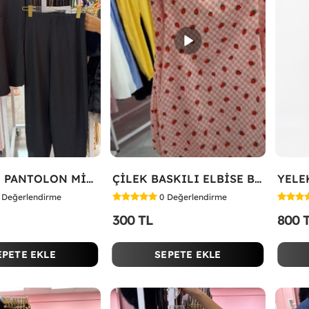
HAVUÇLU PANTOLON MİYASE TAKIM Siyah
ÇİLEK BASKILI ELBİSE Bej
Değerlendirme
0
Değerlendirme
300 TL
800 
EPETE EKLE
SEPETE EKLE