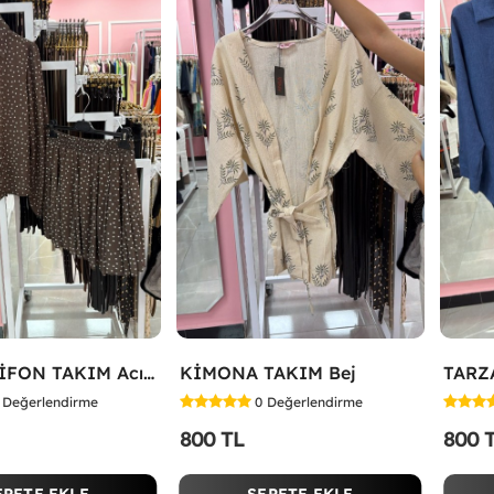
ETEKLİ ŞİFON TAKIM Acı Kahve
KİMONA TAKIM Bej
Değerlendirme
0
Değerlendirme
800 TL
800 