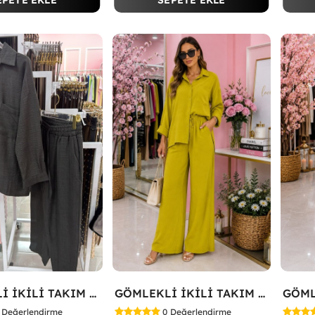
EPETE EKLE
SEPETE EKLE
GÖMLEKLİ İKİLİ TAKIM Siyah
GÖMLEKLİ İKİLİ TAKIM Yağ Yeşili
Değerlendirme
0
Değerlendirme