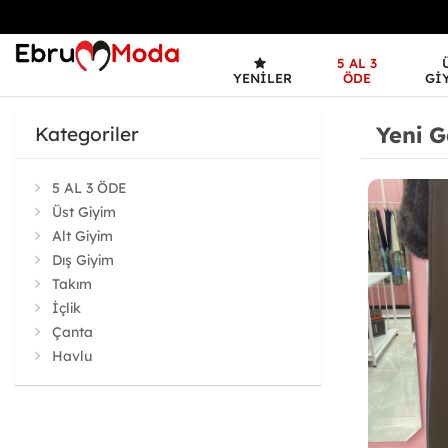
5 AL 3
YENILER
ÖDE
GI
Yeni G
Kategoriler
5 AL 3 ÖDE
Üst Giyim
Alt Giyim
Dış Giyim
Takım
İçlik
Çanta
Havlu