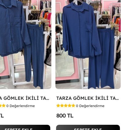
TARZA GÖMLEK İKİLİ TAKIM KOT KUMAŞ Mavi
TARZA GÖMLEK İKİLİ TAKIM Lacivert
0
Değerlendirme
0
Değerlendirme
TL
800 TL