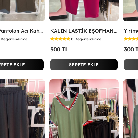
Düğmeli Pantolon Acı Kahve
KALIN LASTİK EŞOFMAN ALTI Fuşya
Değerlendirme
0
Değerlendirme
300 TL
300 
EPETE EKLE
SEPETE EKLE