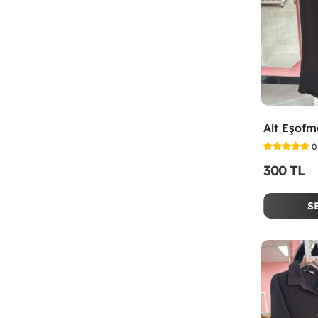
Alt Eşofm
0
300 TL
S