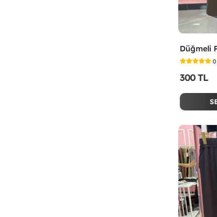
0
300 TL
S