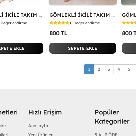
GÖMLEKLİ İKİLİ TAKIM Kırmızı
GÖMLEKLİ İKİLİ TAKIM Beyaz
Değerlendirme
0
Değerlendirme
800 TL
800 
EPETE EKLE
SEPETE EKLE
1
2
3
4
5
etleri
Hızlı Erişim
Popüler
Kategoriler
ular
Anasayfa
ileri
Yeni Ürünler
5 AL 3 ÖDE