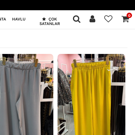
0
NTA
HAVLU
ÇOK
SATANLAR