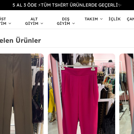
5 AL 3 ÖDE ⚡TÜM TSHİRT ÜRÜNLERDE GEÇERLİ✨
ÜST
ALT
DIŞ
TAKIM
İÇLIK
ÇA
YIM
GIYIM
GIYIM
elen Ürünler