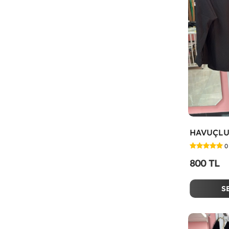
0
800 TL
S