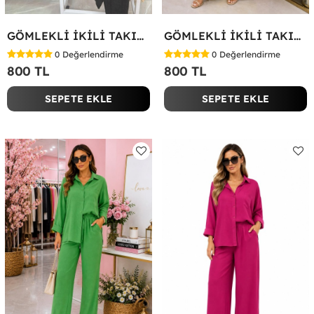
GÖMLEKLİ İKİLİ TAKIM Siyah
GÖMLEKLİ İKİLİ TAKIM Yağ Yeşili
0
Değerlendirme
0
Değerlendirme
800 TL
800 TL
SEPETE EKLE
SEPETE EKLE