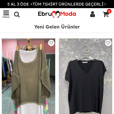
5 AL 3 ÖDE ⚡TÜM TSHİRT ÜRÜNLERDE GEÇERLİ✨
0
menü
Yeni Gelen Ürünler