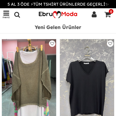
5 AL 3 ÖDE ⚡TÜM TSHİRT ÜRÜNLERDE GEÇERLİ✨
0
menü
Yeni Gelen Ürünler