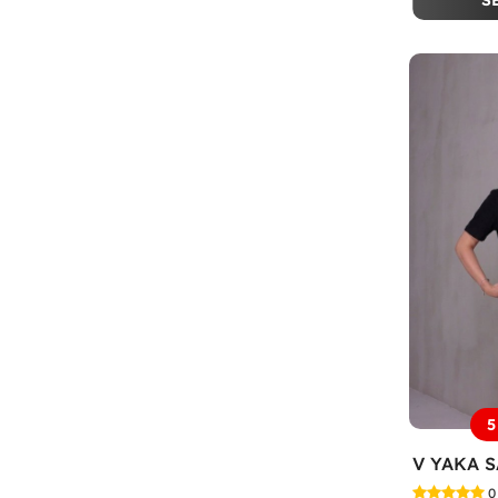
S
5
0