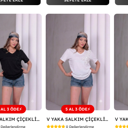
EPETE EKLE
SEPETE EKLE
 AL 3 ÖDE⚡
5 AL 3 ÖDE⚡
V YAKA SALKIM ÇİÇEKLİ TİŞÖRT Siyah
V YAKA SALKIM ÇİÇEKLİ TİŞÖRT Beyaz
Değerlendirme
0
Değerlendirme