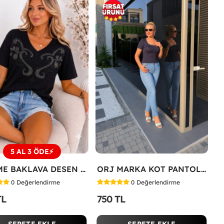
5 AL 3 ÖDE⚡
İŞLEME BAKLAVA DESEN TİŞÖRT Siyah
ORJ MARKA KOT PANTOLON Mavi
0
Değerlendirme
0
Değerlendirme
TL
750 TL