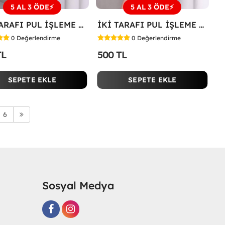
5 AL 3 ÖDE⚡
5 AL 3 ÖDE⚡
İKİ TARAFI PUL İŞLEME ÇİÇEKLİ TİŞÖRT Bej
İKİ TARAFI PUL İŞLEME ÇİÇEKLİ TİŞÖRT Siyah
0
Değerlendirme
0
Değerlendirme
TL
500 TL
SEPETE EKLE
SEPETE EKLE
6
Sosyal Medya