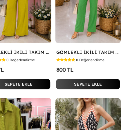
GÖMLEKLİ İKİLİ TAKIM Yağ Yeşili
GÖMLEKLİ İKİLİ TAKIM Koyu Yeşil
0
Değerlendirme
0
Değerlendirme
TL
800 TL
SEPETE EKLE
SEPETE EKLE