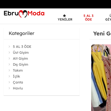
5 AL 3
YENILER
ÖDE
GI
Yeni G
Kategoriler
5 AL 3 ÖDE
Üst Giyim
Alt Giyim
Dış Giyim
Takım
İçlik
Çanta
Havlu