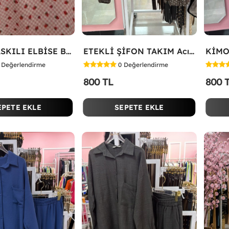
ÇİLEK BASKILI ELBİSE Bej
ETEKLİ ŞİFON TAKIM Acı Kahve
KİMO
Değerlendirme
0
Değerlendirme
800 TL
800 
EPETE EKLE
SEPETE EKLE