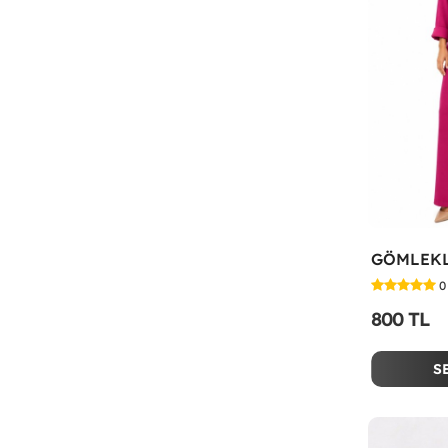
0
800 TL
S