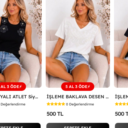
 AL 3 ÖDE⚡
5 AL 3 ÖDE⚡
ÜÇ PAPATYALI ATLET Siyah
İŞLEME BAKLAVA DESEN TİŞÖRT Beyaz
Değerlendirme
0
Değerlendirme
500 TL
500 