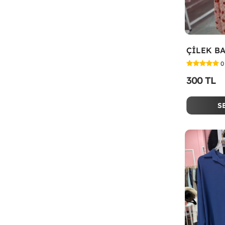
0
300 TL
S