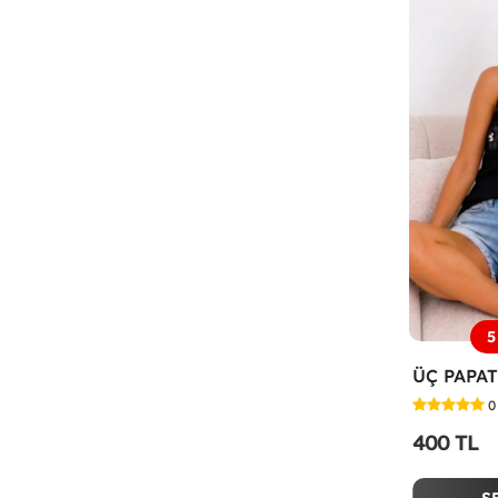
5
0
400 TL