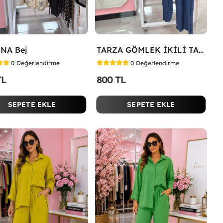
NA Bej
TARZA GÖMLEK İKİLİ TAKIM KOT KUMAŞ Mavi
0
Değerlendirme
0
Değerlendirme
TL
800 TL
SEPETE EKLE
SEPETE EKLE