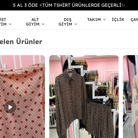
5 AL 3 ÖDE ⚡TÜM TSHİRT ÜRÜNLERDE GEÇERLİ✨
ÜST
ALT
DIŞ
TAKIM
İÇLIK
ÇA
YIM
GIYIM
GIYIM
elen Ürünler