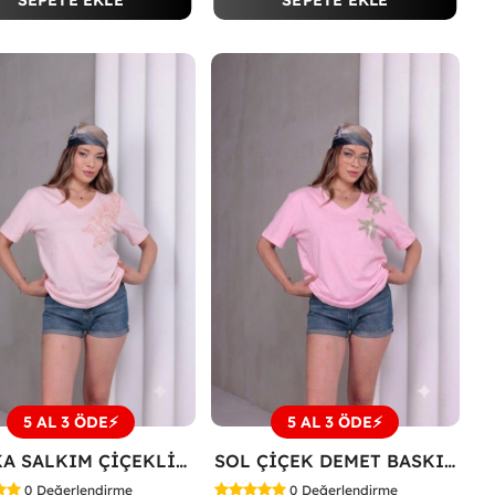
SEPETE EKLE
SEPETE EKLE
5 AL 3 ÖDE⚡
5 AL 3 ÖDE⚡
V YAKA SALKIM ÇİÇEKLİ TİŞÖRT Pembe
SOL ÇİÇEK DEMET BASKILI TİŞÖRT Pembe
0
Değerlendirme
0
Değerlendirme