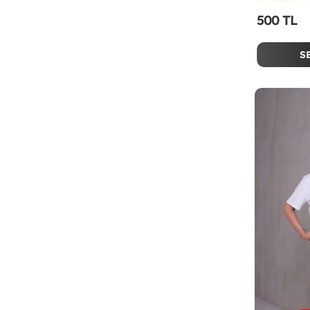
500 TL
S