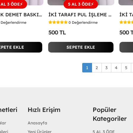
 AL 3 ÖDE⚡
5 AL 3 ÖDE⚡
SOL ÇİÇEK DEMET BASKILI TİŞÖRT Beyaz
İKİ TARAFI PUL İŞLEME ÇİÇEKLİ TİŞÖRT Beyaz
Değerlendirme
0
Değerlendirme
500 TL
500 
EPETE EKLE
SEPETE EKLE
1
2
3
4
5
etleri
Hızlı Erişim
Popüler
Kategoriler
ular
Anasayfa
ileri
Yeni Ürünler
5 AL 3 ÖDE