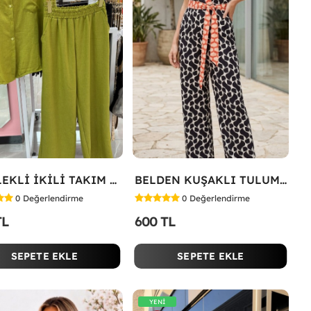
GÖMLEKLİ İKİLİ TAKIM Yeşil
BELDEN KUŞAKLI TULUM Siyah
0
Değerlendirme
0
Değerlendirme
TL
600 TL
SEPETE EKLE
SEPETE EKLE
YENİ