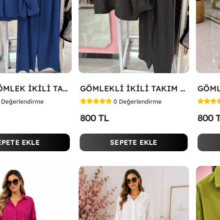
TARZA GÖMLEK İKİLİ TAKIM Lacivert
GÖMLEKLİ İKİLİ TAKIM Siyah
Değerlendirme
0
Değerlendirme
800 TL
800 
EPETE EKLE
SEPETE EKLE