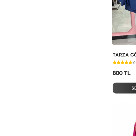
0
800 TL
S