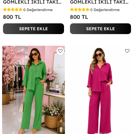
GÖMLEKLİ İKİLİ TAKIM Siyah
GÖMLEKLİ İKİLİ TAKIM Yağ Yeşili
0
Değerlendirme
0
Değerlendirme
800 TL
800 TL
SEPETE EKLE
SEPETE EKLE