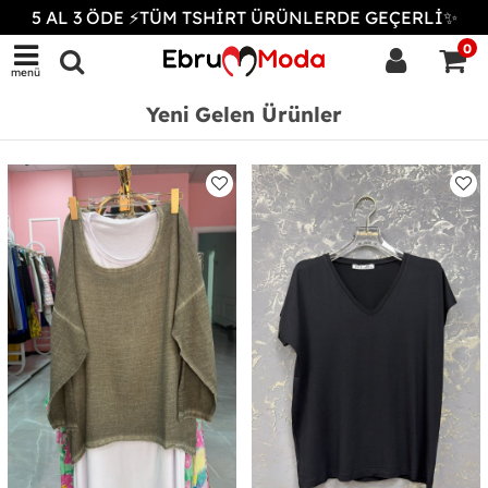
5 AL 3 ÖDE ⚡TÜM TSHİRT ÜRÜNLERDE GEÇERLİ✨
0
menü
Yeni Gelen Ürünler