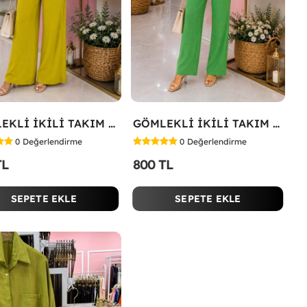
GÖMLEKLİ İKİLİ TAKIM Yağ Yeşili
GÖMLEKLİ İKİLİ TAKIM Koyu Yeşil
0
Değerlendirme
0
Değerlendirme
TL
800 TL
SEPETE EKLE
SEPETE EKLE