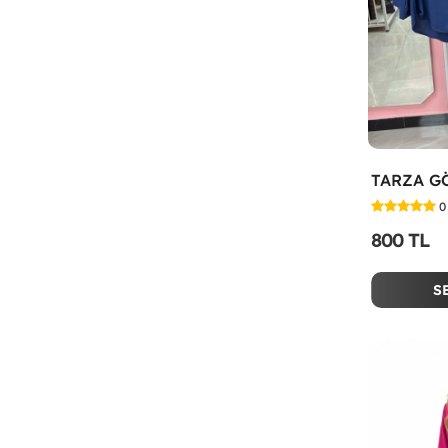
0
800 TL
S