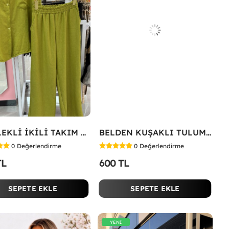
GÖMLEKLİ İKİLİ TAKIM Yeşil
BELDEN KUŞAKLI TULUM Siyah
0
Değerlendirme
0
Değerlendirme
TL
600 TL
SEPETE EKLE
SEPETE EKLE
YENİ