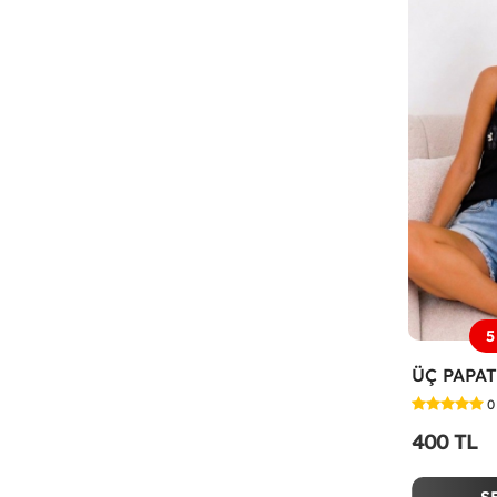
5
0
400 TL