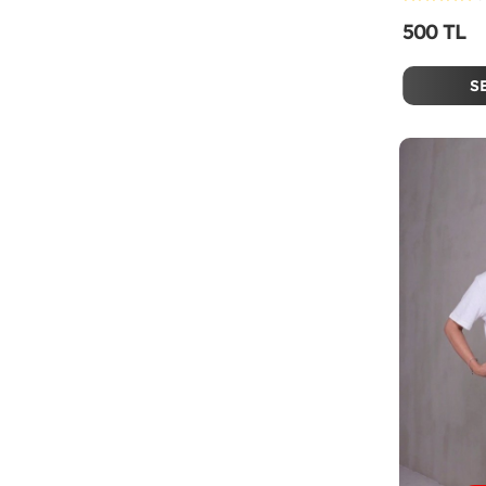
500 TL
S