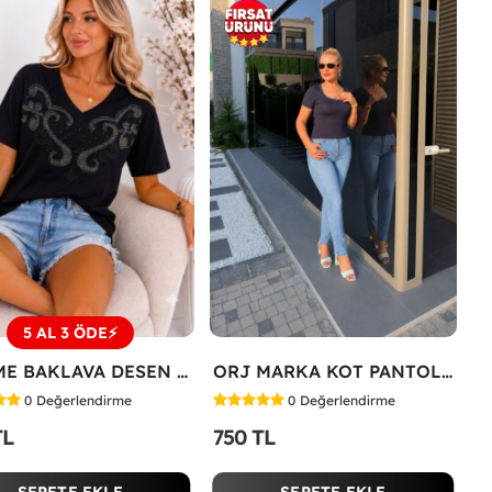
5 AL 3 ÖDE⚡
İŞLEME BAKLAVA DESEN TİŞÖRT Siyah
ORJ MARKA KOT PANTOLON Mavi
0
Değerlendirme
0
Değerlendirme
TL
750 TL