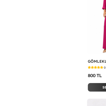
0
800 TL
S