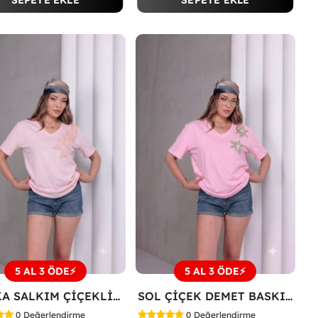
SEPETE EKLE
SEPETE EKLE
5 AL 3 ÖDE⚡
5 AL 3 ÖDE⚡
V YAKA SALKIM ÇİÇEKLİ TİŞÖRT Pembe
SOL ÇİÇEK DEMET BASKILI TİŞÖRT Pembe
0
Değerlendirme
0
Değerlendirme