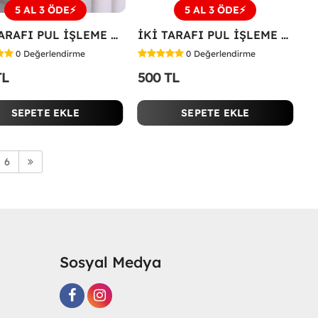
5 AL 3 ÖDE⚡
5 AL 3 ÖDE⚡
İKİ TARAFI PUL İŞLEME ÇİÇEKLİ TİŞÖRT Bej
İKİ TARAFI PUL İŞLEME ÇİÇEKLİ TİŞÖRT Siyah
0
Değerlendirme
0
Değerlendirme
TL
500 TL
SEPETE EKLE
SEPETE EKLE
6
Sosyal Medya