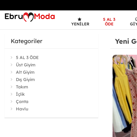
5 AL 3
YENILER
ÖDE
GI
Yeni G
Kategoriler
5 AL 3 ÖDE
Üst Giyim
Alt Giyim
Dış Giyim
Takım
İçlik
Çanta
Havlu