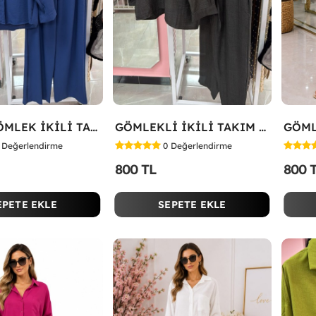
TARZA GÖMLEK İKİLİ TAKIM Lacivert
GÖMLEKLİ İKİLİ TAKIM Siyah
Değerlendirme
0
Değerlendirme
800 TL
800 
EPETE EKLE
SEPETE EKLE