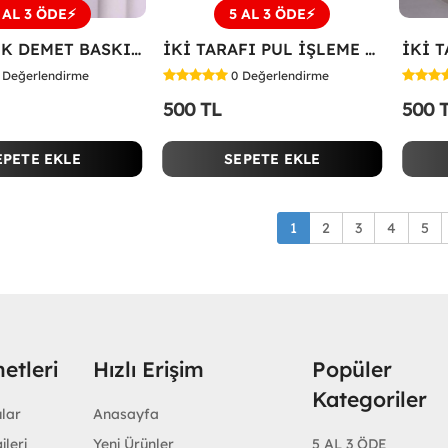
 AL 3 ÖDE⚡
5 AL 3 ÖDE⚡
SOL ÇİÇEK DEMET BASKILI TİŞÖRT Beyaz
İKİ TARAFI PUL İŞLEME ÇİÇEKLİ TİŞÖRT Beyaz
Değerlendirme
0
Değerlendirme
500 TL
500 
EPETE EKLE
SEPETE EKLE
1
2
3
4
5
etleri
Hızlı Erişim
Popüler
Kategoriler
ular
Anasayfa
ileri
Yeni Ürünler
5 AL 3 ÖDE