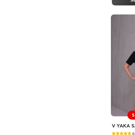
S
5
0