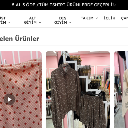
5 AL 3 ÖDE ⚡TÜM TSHİRT ÜRÜNLERDE GEÇERLİ✨
ÜST
ALT
DIŞ
TAKIM
İÇLIK
ÇA
YIM
GIYIM
GIYIM
elen Ürünler