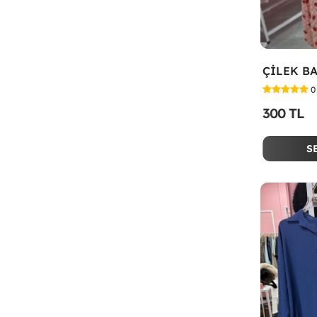
0
300 TL
S