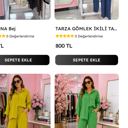
NA Bej
TARZA GÖMLEK İKİLİ TAKIM KOT KUMAŞ Mavi
0
Değerlendirme
0
Değerlendirme
TL
800 TL
SEPETE EKLE
SEPETE EKLE