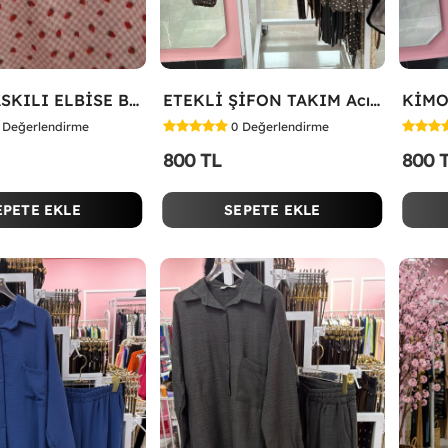
ÇİLEK BASKILI ELBİSE Bej
ETEKLİ ŞİFON TAKIM Acı Kahve
KİMO
Değerlendirme
0
Değerlendirme
800 TL
800 
EPETE EKLE
SEPETE EKLE