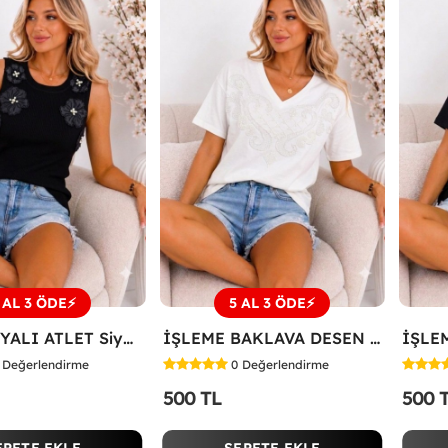
 AL 3 ÖDE⚡
5 AL 3 ÖDE⚡
ÜÇ PAPATYALI ATLET Siyah
İŞLEME BAKLAVA DESEN TİŞÖRT Beyaz
Değerlendirme
0
Değerlendirme
500 TL
500 