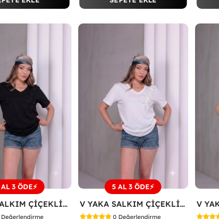
EPETE EKLE
SEPETE EKLE
 AL 3 ÖDE⚡
5 AL 3 ÖDE⚡
V YAKA SALKIM ÇİÇEKLİ TİŞÖRT Siyah
V YAKA SALKIM ÇİÇEKLİ TİŞÖRT Beyaz
Değerlendirme
0
Değerlendirme