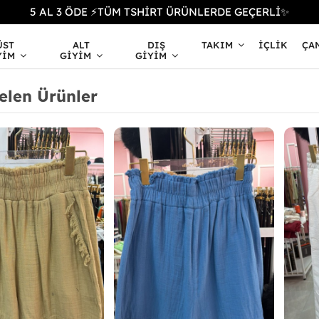
5 AL 3 ÖDE ⚡TÜM TSHİRT ÜRÜNLERDE GEÇERLİ✨
ÜST
ALT
DIŞ
TAKIM
İÇLIK
ÇA
YIM
GIYIM
GIYIM
elen Ürünler