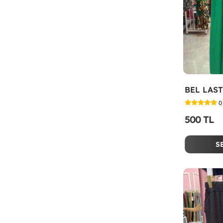
BEL LAST
0
500 TL
S