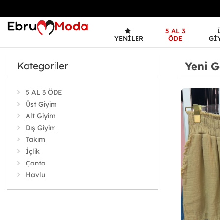
5 AL 3
YENILER
ÖDE
GI
Yeni G
Kategoriler
5 AL 3 ÖDE
Üst Giyim
Alt Giyim
Dış Giyim
Takım
İçlik
Çanta
Havlu