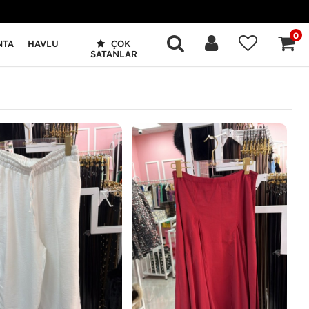
0
NTA
HAVLU
ÇOK
SATANLAR