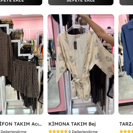
EPETE EKLE
SEPETE EKLE
ETEKLİ ŞİFON TAKIM Acı Kahve
KİMONA TAKIM Bej
Değerlendirme
0
Değerlendirme