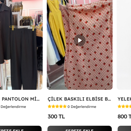
HAVUÇLU PANTOLON MİYASE TAKIM Siyah
ÇİLEK BASKILI ELBİSE Bej
Değerlendirme
0
Değerlendirme
300 TL
800 