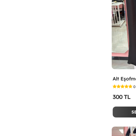
Alt Eşofm
0
300 TL
S