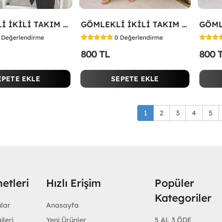
GÖMLEKLİ İKİLİ TAKIM Siyah
GÖMLEKLİ İKİLİ TAKIM Yağ Yeşili
Değerlendirme
0
Değerlendirme
800 TL
800 
EPETE EKLE
SEPETE EKLE
1
2
3
4
5
etleri
Hızlı Erişim
Popüler
Kategoriler
ular
Anasayfa
ileri
Yeni Ürünler
5 AL 3 ÖDE