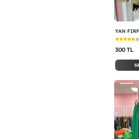
YAN FIRF
0
300 TL
S