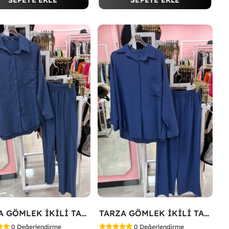
SEPETE EKLE
SEPETE EKLE
TARZA GÖMLEK İKİLİ TAKIM KOT KUMAŞ Mavi
TARZA GÖMLEK İKİLİ TAKIM Lacivert
0
Değerlendirme
0
Değerlendirme