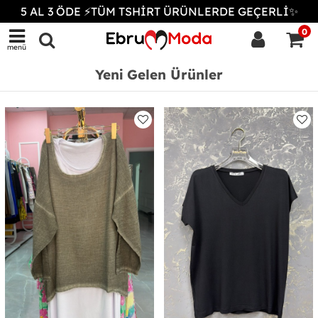
5 AL 3 ÖDE ⚡TÜM TSHİRT ÜRÜNLERDE GEÇERLİ✨
0
menü
Yeni Gelen Ürünler