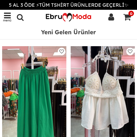
5 AL 3 ÖDE ⚡TÜM TSHİRT ÜRÜNLERDE GEÇERLİ✨
0
menü
Yeni Gelen Ürünler