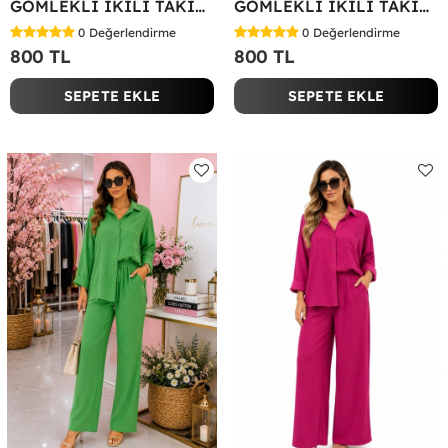
GÖMLEKLİ İKİLİ TAKIM Siyah
GÖMLEKLİ İKİLİ TAKIM Yağ Yeşili
0
Değerlendirme
0
Değerlendirme
800 TL
800 TL
SEPETE EKLE
SEPETE EKLE