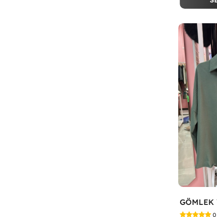
S
GÖMLEK Y
0