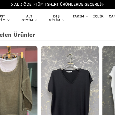
5 AL 3 ÖDE ⚡TÜM TSHİRT ÜRÜNLERDE GEÇERLİ✨
ÜST
ALT
DIŞ
TAKIM
İÇLIK
ÇA
YIM
GIYIM
GIYIM
elen Ürünler