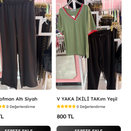
şofman Altı Siyah
V YAKA İKİLİ TAKım Yeşil
0
Değerlendirme
0
Değerlendirme
TL
800 TL