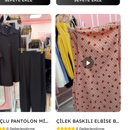
SEPETE EKLE
SEPETE EKLE
HAVUÇLU PANTOLON MİYASE TAKIM Siyah
ÇİLEK BASKILI ELBİSE Bej
0
Değerlendirme
0
Değerlendirme