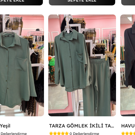
EPETE EKLE
SEPETE EKLE
eşil
TARZA GÖMLEK İKİLİ TAKIM KOT KUMAŞ Yeşil
Değerlendirme
0
Değerlendirme