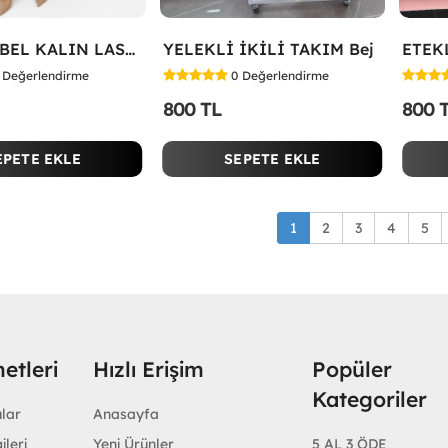
YELEKLİ BEL KALIN LASTİK İKİLİ TAKIM Bej
YELEKLİ İKİLİ TAKIM Bej
Değerlendirme
0
Değerlendirme
800 TL
800 
EPETE EKLE
SEPETE EKLE
1
2
3
4
5
etleri
Hızlı Erişim
Popüler
Kategoriler
ular
Anasayfa
ileri
Yeni Ürünler
5 AL 3 ÖDE