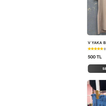
V YAKA B
0
500 TL
S