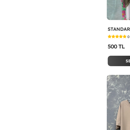
0
500 TL
S