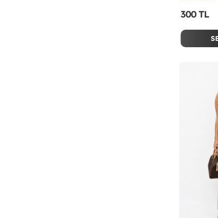
300 TL
S