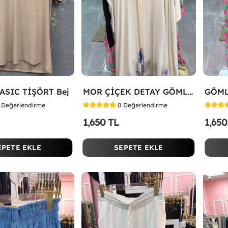
ASIC TİŞÖRT Bej
MOR ÇİÇEK DETAY GÖMLEK ELBİSE Beyaz
GÖML
Değerlendirme
0
Değerlendirme
1,650 TL
1,650
EPETE EKLE
SEPETE EKLE