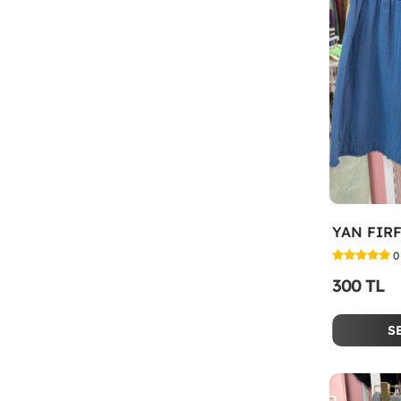
YAN FIRF
0
300 TL
S