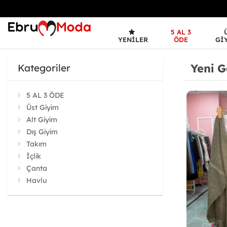
5 AL 3
YENILER
ÖDE
GI
Yeni G
Kategoriler
5 AL 3 ÖDE
Üst Giyim
Alt Giyim
Dış Giyim
Takım
İçlik
Çanta
Havlu