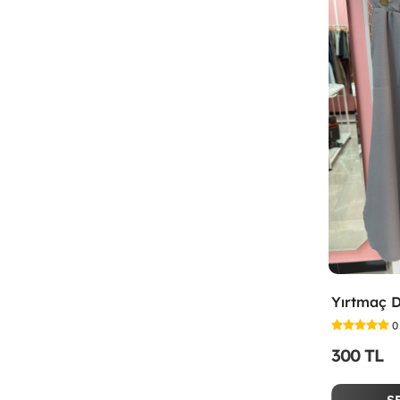
0
300 TL