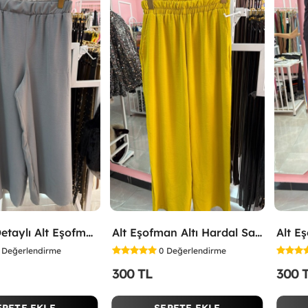
Yırtmaç Detaylı Alt Eşofman Altı Gri
Alt Eşofman Altı Hardal Sarısı
Alt E
Değerlendirme
0
Değerlendirme
300 TL
300 