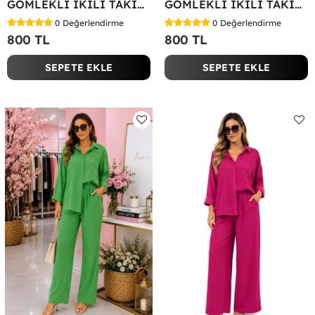
GÖMLEKLİ İKİLİ TAKIM Siyah
GÖMLEKLİ İKİLİ TAKIM Yağ Yeşili
0
Değerlendirme
0
Değerlendirme
800 TL
800 TL
SEPETE EKLE
SEPETE EKLE