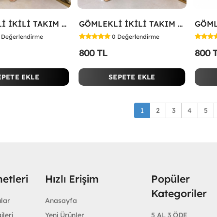
GÖMLEKLİ İKİLİ TAKIM Yağ Yeşili
GÖMLEKLİ İKİLİ TAKIM Koyu Yeşil
Değerlendirme
0
Değerlendirme
800 TL
800 
EPETE EKLE
SEPETE EKLE
1
2
3
4
5
etleri
Hızlı Erişim
Popüler
Kategoriler
ular
Anasayfa
ileri
Yeni Ürünler
5 AL 3 ÖDE