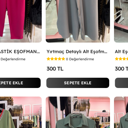
KALIN LASTİK EŞOFMAN ALTI Fuşya
Yırtmaç Detaylı Alt Eşofman Altı Gri
Değerlendirme
0
Değerlendirme
300 TL
300 
EPETE EKLE
SEPETE EKLE