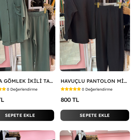
TARZA GÖMLEK İKİLİ TAKIM KOT KUMAŞ Yeşil
HAVUÇLU PANTOLON MİYASE TAKIM Siyah
0
Değerlendirme
0
Değerlendirme
TL
800 TL
SEPETE EKLE
SEPETE EKLE