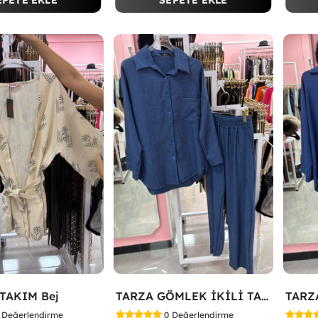
EPETE EKLE
SEPETE EKLE
TAKIM Bej
TARZA GÖMLEK İKİLİ TAKIM KOT KUMAŞ Mavi
Değerlendirme
0
Değerlendirme