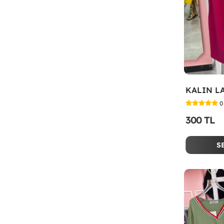
0
300 TL
S