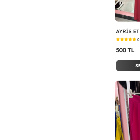
AYRİS ET
0
500 TL
S