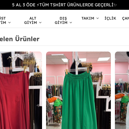
5 AL 3 ÖDE ⚡TÜM TSHİRT ÜRÜNLERDE GEÇERLİ✨
ÜST
ALT
DIŞ
TAKIM
İÇLIK
ÇA
YIM
GIYIM
GIYIM
elen Ürünler