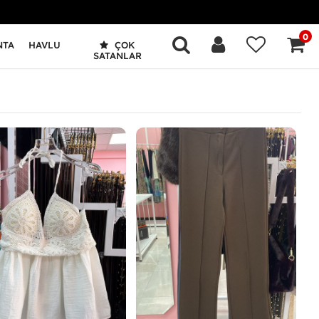
0
NTA
HAVLU
ÇOK
SATANLAR