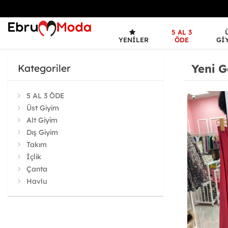
5 AL 3
YENILER
ÖDE
GI
Yeni G
Kategoriler
5 AL 3 ÖDE
Üst Giyim
Alt Giyim
Dış Giyim
Takım
İçlik
Çanta
Havlu