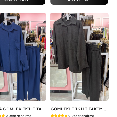
SEPETE EKLE
SEPETE EKLE
TARZA GÖMLEK İKİLİ TAKIM Lacivert
GÖMLEKLİ İKİLİ TAKIM Siyah
0
Değerlendirme
0
Değerlendirme