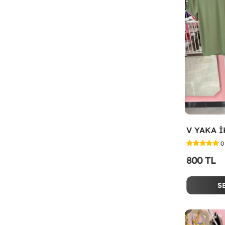
V YAKA İ
0
800 TL
S