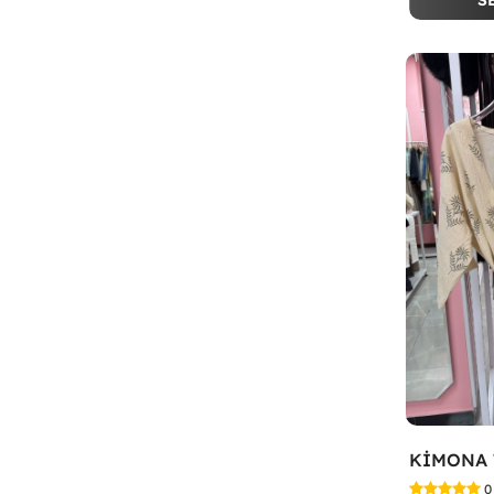
S
KİMONA 
0