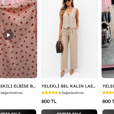
ÇİLEK BASKILI ELBİSE Bej
YELEKLİ BEL KALIN LASTİK İKİLİ TAKIM Bej
YELEK
Değerlendirme
0
Değerlendirme
800 TL
800 