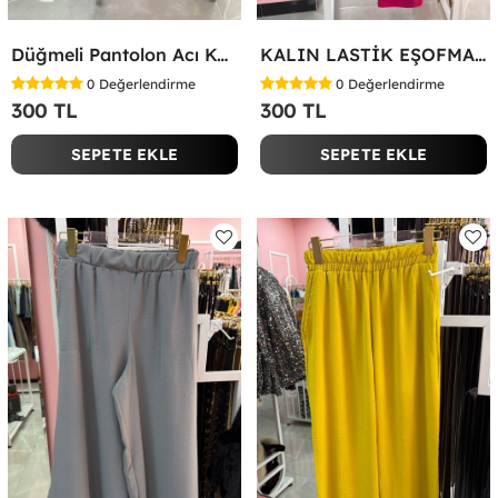
Düğmeli Pantolon Acı Kahve
KALIN LASTİK EŞOFMAN ALTI Fuşya
0
Değerlendirme
0
Değerlendirme
300 TL
300 TL
SEPETE EKLE
SEPETE EKLE