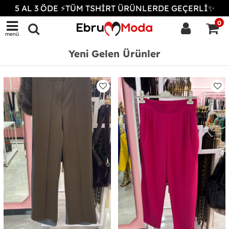
5 AL 3 ÖDE ⚡TÜM TSHİRT ÜRÜNLERDE GEÇERLİ✨
0
menü
Yeni Gelen Ürünler