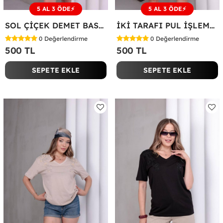
5 AL 3 ÖDE⚡
5 AL 3 ÖDE⚡
SOL ÇİÇEK DEMET BASKILI TİŞÖRT Beyaz
İKİ TARAFI PUL İŞLEME ÇİÇEKLİ TİŞÖRT Beyaz
0
Değerlendirme
0
Değerlendirme
500 TL
500 TL
SEPETE EKLE
SEPETE EKLE