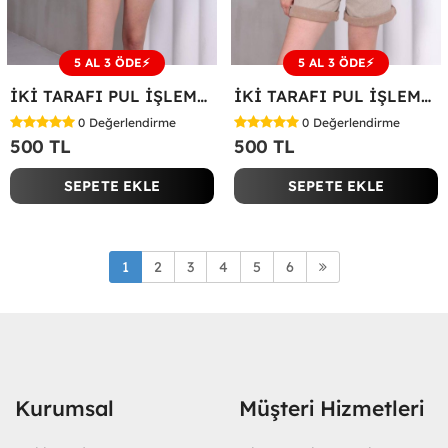
5 AL 3 ÖDE⚡
5 AL 3 ÖDE⚡
İKİ TARAFI PUL İŞLEME ÇİÇEKLİ TİŞÖRT Bej
İKİ TARAFI PUL İŞLEME ÇİÇEKLİ TİŞÖRT Siyah
0
Değerlendirme
0
Değerlendirme
500 TL
500 TL
SEPETE EKLE
SEPETE EKLE
1
2
3
4
5
6
Kurumsal
Müşteri Hizmetleri