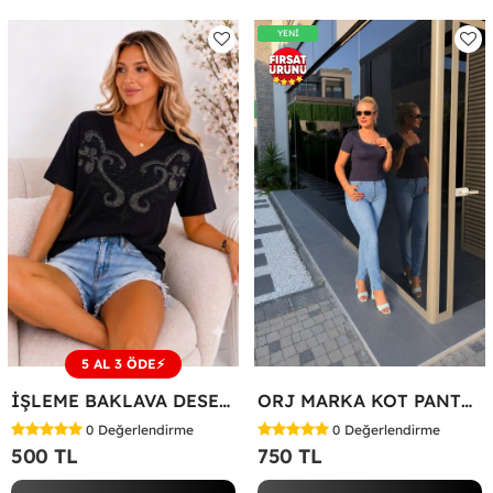
YENİ
5 AL 3 ÖDE⚡
İŞLEME BAKLAVA DESEN TİŞÖRT Siyah
ORJ MARKA KOT PANTOLON Mavi
0
Değerlendirme
0
Değerlendirme
500 TL
750 TL