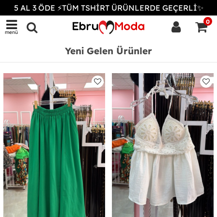
5 AL 3 ÖDE ⚡TÜM TSHİRT ÜRÜNLERDE GEÇERLİ✨
0
menü
Yeni Gelen Ürünler