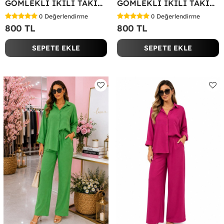
GÖMLEKLİ İKİLİ TAKIM Siyah
GÖMLEKLİ İKİLİ TAKIM Yağ Yeşili
0
Değerlendirme
0
Değerlendirme
800 TL
800 TL
SEPETE EKLE
SEPETE EKLE