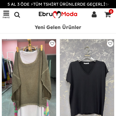
5 AL 3 ÖDE ⚡TÜM TSHİRT ÜRÜNLERDE GEÇERLİ✨
0
menü
Yeni Gelen Ürünler