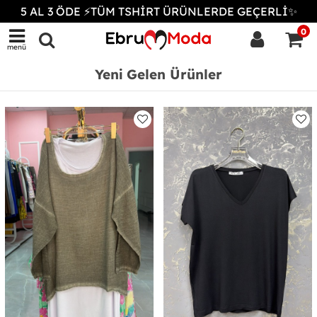
5 AL 3 ÖDE ⚡TÜM TSHİRT ÜRÜNLERDE GEÇERLİ✨
0
menü
Yeni Gelen Ürünler