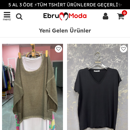
5 AL 3 ÖDE ⚡TÜM TSHİRT ÜRÜNLERDE GEÇERLİ✨
0
menü
Yeni Gelen Ürünler